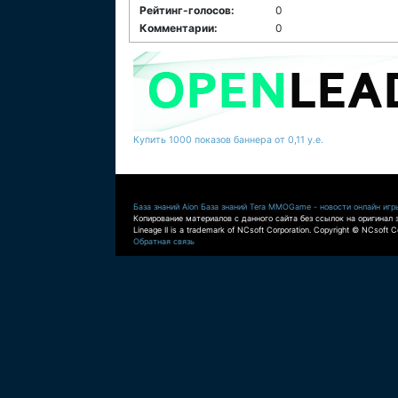
Рейтинг-голосов:
0
Комментарии:
0
Купить 1000 показов баннера от 0,11 у.е.
База знаний Aion
База знаний Tera
MMOGame - новости онлайн игр
Копирование материалов с данного сайта без ссылок на оригинал 
Lineage II is a trademark of NCsoft Corporation. Copyright © NCsoft Co
Обратная связь