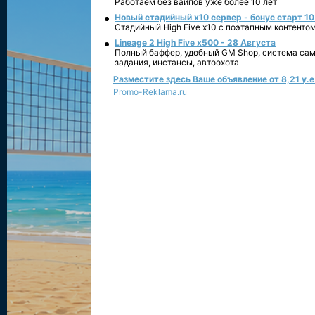
Работаем без вайпов уже более 10 лет
Новый стадийный х10 сервер - бонус старт 10
Стадийный High Five x10 с поэтапным контенто
Lineage 2 High Five x500 - 28 Августа
Полный баффер, удобный GM Shop, система сам
задания, инстансы, автоохота
Разместите здесь Ваше объявление от 8,21 у.е.
Promo-Reklama.ru