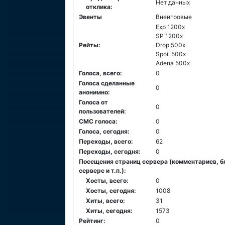
Нет данных
отклика:
Эвенты
Внеигровые
Exp 1200x
SP 1200x
Рейты:
Drop 500x
Spoil 500x
Adena 500x
Голоса, всего:
0
Голоса сделанные
0
анонимно:
Голоса от
0
пользователей:
СМС голоса:
0
Голоса, сегодня:
0
Переходы, всего:
62
Переходы, сегодня:
0
Посещения страниц сервера (комментариев, б
сервере и т.п.):
Хосты, всего:
0
Хосты, сегодня:
1008
Хиты, всего:
31
Хиты, сегодня:
1573
Рейтинг:
0