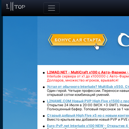
L2MAD.NET - MultiCraft x100 с Авто-Фармом 
Interlude сервера от х1 до х100000 с Авто-Фа
Долларов, множество игроков, врывайся!
Устал от обычного Interlude? MultiSub x550. С
Один герой. Четыре профессии. Переноси навык
открывай сотни комбинаций умений.
L2NAME.COM Новый PVP High Five x1500 с п
Открытие 24 Июля в 20:00 (МСК +3 GMT). Новый
Полноценный бафер. Топовый персонаж за 1 ча
Старый добрый High Five x5 но с новым конте
Вместо крыльев мы добавили новый PVP и PVE ко
Euro-PvP.net Interlude х100 NEW - Открытие 4