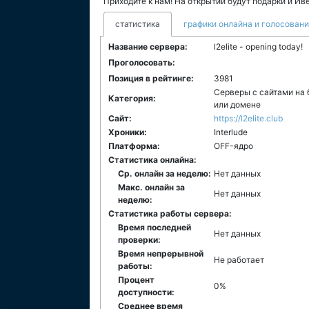
Приходите к нам! На открытии будут подарки и Иве
статистика
графики онлайна и голосован
Название сервера:
l2elite - opening today!
Проголосовать:
Позиция в рейтинге:
3981
Серверы с сайтами на 
Категория:
или домене
Сайт:
https://l2elite.club
Хроники:
Interlude
Платформа:
ОFF-ядро
Статистика онлайна:
Ср. онлайн за неделю:
Нет данных
Макс. онлайн за
Нет данных
неделю:
Статистика работы сервера:
Время последней
Нет данных
проверки:
Время непрерывной
Не работает
работы:
Процент
0%
доступности:
Среднее время