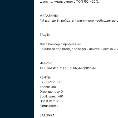
Шанс получить скилл с ТОП ЛС - 20%.
МАГАЗИНЫ:
ГМ шоп до Б грейда, в наличии все необходимые 
БАФФ:
Фулл баффер с профилями.
36 слотов под бафф, все баффы длительностью 2 ч
Ивенты:
TvT, DM ивенты с ценными призами.
РЕЙТЫ:
EXP/SP: х100
Adena: x80
Drop: шанс х40
Spoil: шанс х40
Quest item: x30
Elbrus rate: x1
ЗАТОЧКА: