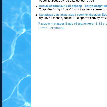
Работаем без вайпов уже более 10 лет
Новый стадийный х10 сервер - бонус старт 10
Стадийный High Five x10 с поэтапным контенто
Охладись в летнюю жару свежим фрешем Essen
Лучший Essence, остальные просто копируют. 
Разместите здесь Ваше объявление от 8,32 у.е
Promo-Reklama.ru