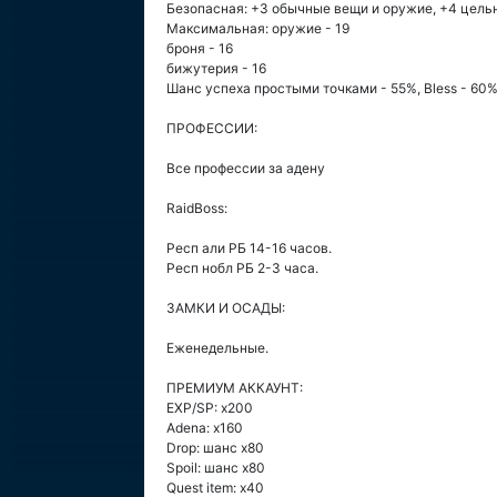
Безопасная: +3 обычные вещи и оружие, +4 цельн
Максимальная: оружие - 19
броня - 16
бижутерия - 16
Шанс успеха простыми точками - 55%, Bless - 60%
ПРОФЕССИИ:
Все профессии за адену
RaidBoss:
Респ али РБ 14-16 часов.
Респ нобл РБ 2-3 часа.
ЗАМКИ И ОСАДЫ:
Еженедельные.
ПРЕМИУМ АККАУНТ:
EXP/SP: х200
Adena: x160
Drop: шанс х80
Spoil: шанс х80
Quest item: x40