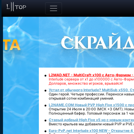
L2MAD.NET - MultiCraft x100 с Авто-Фармом 
Interlude сервера от х1 до х100000 с Авто-Фа
Долларов, множество игроков, врывайся!
Устал от обычного Interlude? MultiSub x550. С
Один герой. Четыре профессии. Переноси навык
открывай сотни комбинаций умений.
L2NAME.COM Новый PVP High Five x1500 с п
Открытие 24 Июля в 20:00 (МСК +3 GMT). Новый
Полноценный бафер. Топовый персонаж за 1 ча
Старый добрый High Five x5 но с новым конте
Вместо крыльев мы добавили новый PVP и PVE ко
Euro-PvP.net Interlude х100 NEW - Открытие 4