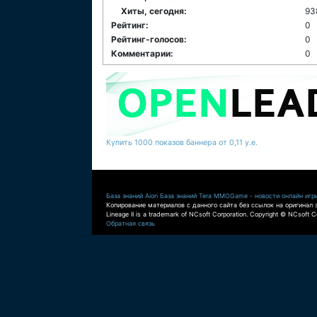
Хиты, сегодня:
93
Рейтинг:
0
Рейтинг-голосов:
0
Комментарии:
0
Купить 1000 показов баннера от 0,11 у.е.
База знаний Aion
База знаний Tera
MMOGame - новости онлайн игр
Копирование материалов с данного сайта без ссылок на оригинал 
Lineage II is a trademark of NCsoft Corporation. Copyright © NCsoft Co
Обратная связь