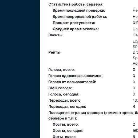
Статистика работы сервера:
Время последней проверки:
Не
Время непрерывной работы:
Не
Процент доступности:
0
Среднее время отклика:
Не
Эвенты
От
Ex
SP
Рейты:
Dr
Sp
Ad
Голоса, всего:
0
Голоса сделанные анонимно:
0
Голоса от пользователей:
0
СМС голоса:
0
Голоса, сегодня:
0
Переходы, всего:
13
Переходы, сегодня:
4
Посещения страниц сервера (комментариев, б
сервере и т.п.):
Хосты, всего:
2
Хосты, сегодня:
56
Хиты, всего:
6