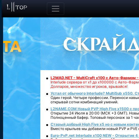
L2MAD.NET - MultiCraft x100 с Авто-Фармом 
Interlude сервера от х1 до х100000 с Авто-Фа
Долларов, множество игроков, врывайся!
Устал от обычного Interlude? MultiSub x550. С
Один герой. Четыре профессии. Переноси навык
открывай сотни комбинаций умений.
L2NAME.COM Новый PVP High Five x1500 с п
Открытие 24 Июля в 20:00 (МСК +3 GMT). Новый
Полноценный бафер. Топовый персонаж за 1 ча
Старый добрый High Five x5 но с новым конте
Вместо крыльев мы добавили новый PVP и PVE ко
Euro-PvP.net Interlude х100 NEW - Открытие 4