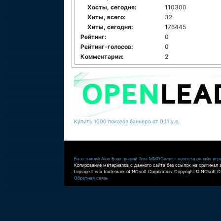
Хосты, сегодня:
110300
Хиты, всего:
32
Хиты, сегодня:
176445
Рейтинг:
0
Рейтинг-голосов:
0
Комментарии:
2
Купить 1000 показов баннера от 0,11 у.е.
База знаний Aion
База знаний Tera
MMOGame - новости онлайн игр
Копирование материалов с данного сайта без ссылок на оригинал 
Lineage II is a trademark of NCsoft Corporation. Copyright © NCsoft Co
Обратная связь