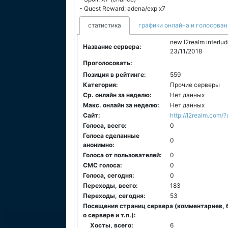
- Quest Reward: adena/exp x7
статистика
графики онлайна и голосован
new l2realm interlud
Название сервера:
23/11/2018
Проголосовать:
Позиция в рейтинге:
559
Категория:
Прочие серверы
Ср. онлайн за неделю:
Нет данных
Макс. онлайн за неделю:
Нет данных
Сайт:
http://l2realm.com/
Голоса, всего:
0
Голоса сделанные
0
анонимно:
Голоса от пользователей:
0
СМС голоса:
0
Голоса, сегодня:
0
Переходы, всего:
183
Переходы, сегодня:
53
Посещения страниц сервера (комментариев, 
о сервере и т.п.):
Хосты, всего:
6