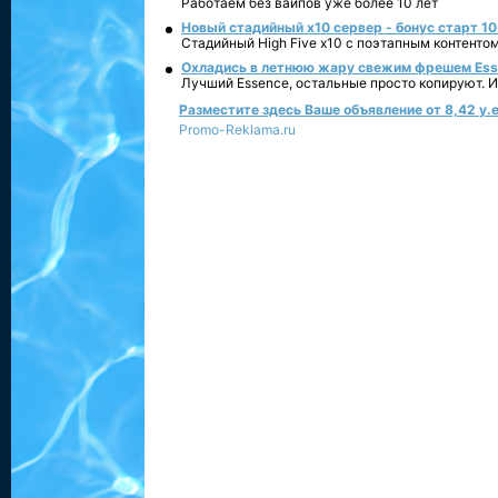
Работаем без вайпов уже более 10 лет
Новый стадийный х10 сервер - бонус старт 10
Стадийный High Five x10 с поэтапным контенто
Охладись в летнюю жару свежим фрешем Essen
Лучший Essence, остальные просто копируют. 
Разместите здесь Ваше объявление от 8,42 у.е
Promo-Reklama.ru