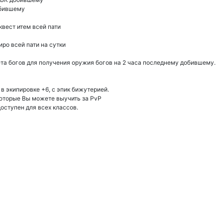
обившему
квест итем всей пати
иро всей пати на сутки
нета богов для получения оружия богов на 2 часа последнему добившему.
 экипировке +6, с эпик бижутерией.
оторые Вы можете выучить за PvP
доступен для всех классов.