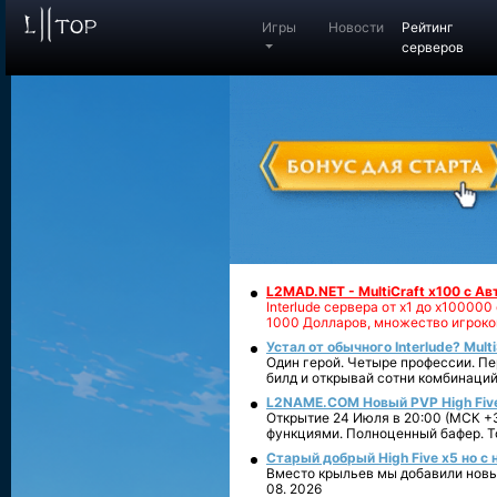
Игры
Новости
Рейтинг
серверов
L2MAD.NET - MultiCraft x100 с А
Interlude сервера от х1 до х1000
1000 Долларов, множество игроко
Устал от обычного Interlude? Mult
Один герой. Четыре профессии. Пе
билд и открывай сотни комбинаций
L2NAME.COM Новый PVP High Fiv
Открытие 24 Июля в 20:00 (МСК +3
функциями. Полноценный бафер. То
Старый добрый High Five x5 но с
Вместо крыльев мы добавили новый
08. 2026