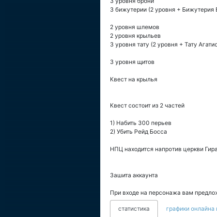
3 уровня брони
3 бижутерии (2 уровня + Бижутерия 
2 уровня шлемов
2 уровня крыльев
3 уровня тату (2 уровня + Тату Агати
3 уровня щитов
Квест на крылья
Квест состоит из 2 частей
1) Набить 300 перьев
2) Убить Рейд Босса
НПЦ находится напротив церкви Гир
Зашита аккаунта
При входе на персонажа вам предлож
статистика
графики онлайна 