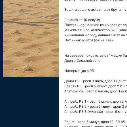
Защита вашего аккаунта от брута, п
/unstuck — 10 секунд
Постоянное наличие конкурсов от а
Максимальное количество SUB-классо
Уникальная и продуманная система 
Нет никаких штрафов на Клан
На сервере присутствуют "Мешки Уд
Дроп в Сложной зоне.
Информация о РБ
Донат РБ - респ 3 часа, дроп 1 Дона
Власть РБ - респ 5 минут, дроп 2 ИВ 
Агатион РБ - респ 6 часов, дроп 1 о
Апгрейд РБ 1 - респ 5 минут, дроп 3 
Апгрейд РБ 2 - респ 5 минут, дроп 3 
Апгрейд РБ 3 (мирный) - респ 5 минут
Baium - респ 5 минут, дроп 10-30 рб
Antharas - респ 5 минут, дроп 15-30