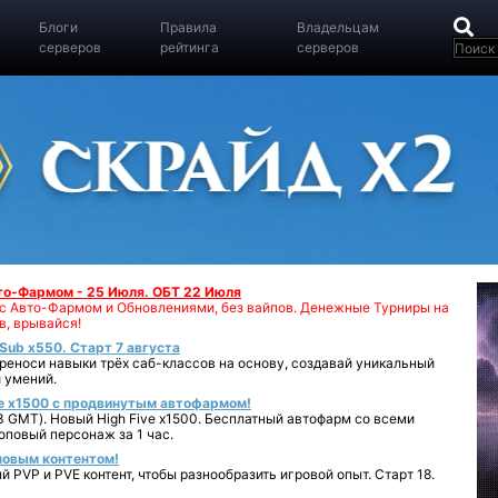
Блоги
Правила
Владельцам
серверов
рейтинга
серверов
вто-Фармом - 25 Июля. ОБТ 22 Июля
00 с Авто-Фармом и Обновлениями, без вайпов. Денежные Турниры на
в, врывайся!
iSub x550. Старт 7 августа
реноси навыки трёх саб-классов на основу, создавай уникальный
 умений.
e x1500 с продвинутым автофармом!
 GMT). Новый High Five x1500. Бесплатный автофарм со всеми
повый персонаж за 1 час.
 новым контентом!
 PVP и PVE контент, чтобы разнообразить игровой опыт. Старт 18.