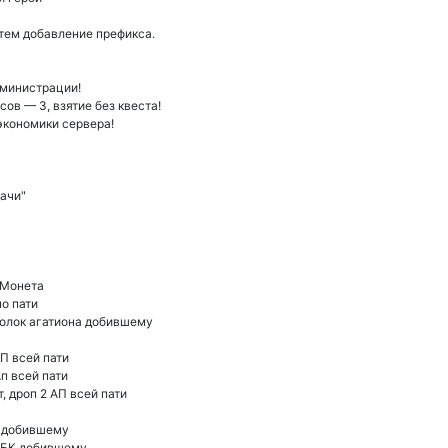
утем добавление префикса.
дминистрации!
в — 3, взятие без квеста!
экономики сервера!
ачи"
т Монета
по пати
сколок агатиона добившему
АП всей пати
Ап всей пати
, дроп 2 АП всей пати
к добившему
 РБК добившему