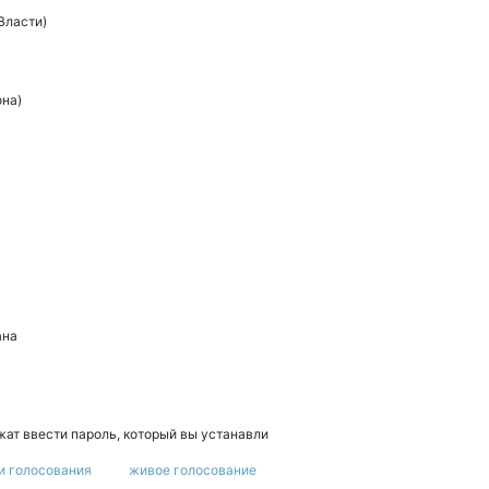
Власти)
она)
ана
ат ввести пароль, который вы устанавли
и голосования
живое голосование