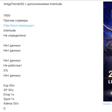
VolgaTrendx50 с дополнениями interlude
1650
Прочие серверы
http://волгатренд.рус
Interlude
Не определена
Нет данных
Нет данных
Нет данных
Не работает
0%
Нет данных
Exp 50x
SP 50x
Drop 1x
Spoil 1x
Adena 50x
Купить 
0