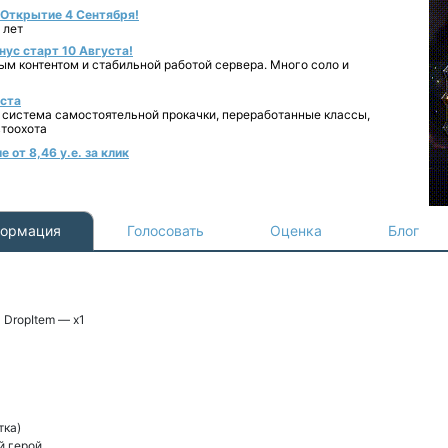
- Открытие 4 Сентября!
 лет
нус старт 10 Августа!
ным контентом и стабильной работой сервера. Много соло и
уста
 система самостоятельной прокачки, переработанные классы,
втоохота
 от 8,46 у.е. за клик
ормация
Голосовать
Оценка
Блог
| DropItem — x1
тка)
й герой