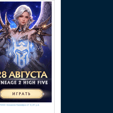
1000 показов баннера от 0,41 у.е.