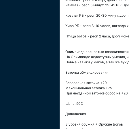
Valakas - респ 5 минут, 25-45 РБК д
Крылья РБ - респ 20-30 минут, дроп 
Хиро РБ - респ 8-10 часов, награда х
Птица богов - респ 2 часа, дроп мо
Олимпиада полностью классическая в
На Олимпиаде недоступны умения, к
Новые навыки у магов, а так же лук 
Заточка обмундирования
Безопасная заточка +20
Максимальная заточка +75
При неудачной заточке сброс на +20
Шанс: 90%
Дополнения
3 уровня оружия + Оружие Богов