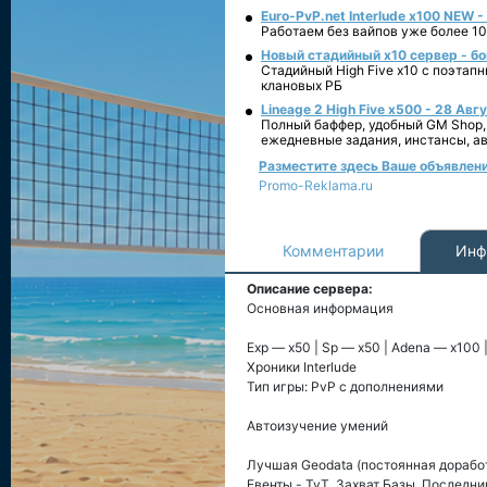
Euro-PvP.net Interlude х100 NEW 
Работаем без вайпов уже более 10
Новый стадийный х10 сервер - бо
Стадийный High Five x10 с поэтап
клановых РБ
Lineage 2 High Five x500 - 28 Авг
Полный баффер, удобный GM Shop,
ежедневные задания, инстансы, а
Разместите здесь Ваше объявление
Promo-Reklama.ru
Комментарии
Инф
Описание сервера:
Основная информация
Exp — x50 | Sp — x50 | Adena — x100 
Хроники Interlude
Тип игры: PvP c дополнениями
Автоизучение умений
Лучшая Geodata (постоянная дорабо
Евенты - TvT, Захват Базы, Последни