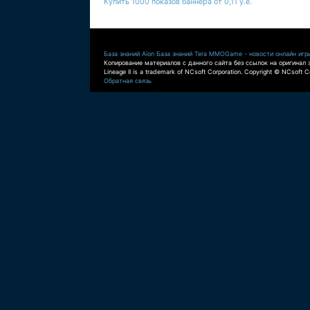
Купить 1000 показов баннера от 0,11 у.е.
База знаний Aion
База знаний Tera
MMOGame - новости онлайн игр
Копирование материалов с данного сайта без ссылок на оригинал 
Lineage II is a trademark of NCsoft Corporation. Copyright © NCsoft Co
Обратная связь