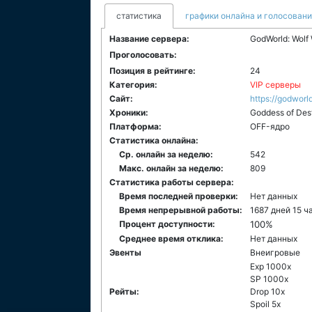
статистика
графики онлайна и голосован
Название сервера:
GodWorld: Wolf
Проголосовать:
Позиция в рейтинге:
24
Категория:
VIP серверы
Сайт:
https://godworld
Хроники:
Goddess of Des
Платформа:
ОFF-ядро
Статистика онлайна:
Ср. онлайн за неделю:
542
Макс. онлайн за неделю:
809
Статистика работы сервера:
Время последней проверки:
Нет данных
Время непрерывной работы:
1687 дней 15 ч
Процент доступности:
100%
Среднее время отклика:
Нет данных
Эвенты
Внеигровые
Exp 1000x
SP 1000x
Рейты:
Drop 10x
Spoil 5x