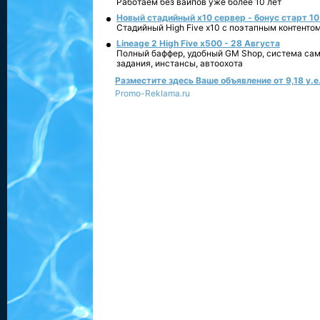
Работаем без вайпов уже более 10 лет
Новый стадийный х10 сервер - бонус старт 10
Стадийный High Five x10 с поэтапным контенто
Lineage 2 High Five x500 - 28 Августа
Полный баффер, удобный GM Shop, система сам
задания, инстансы, автоохота
Разместите здесь Ваше объявление от 9,18 у.е.
Promo-Reklama.ru