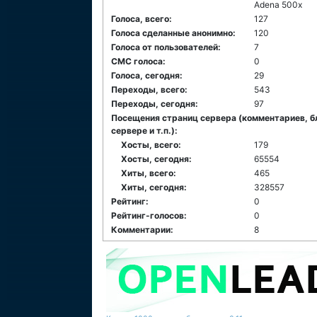
Adena 500x
Голоса, всего:
127
Голоса сделанные анонимно:
120
Голоса от пользователей:
7
СМС голоса:
0
Голоса, сегодня:
29
Переходы, всего:
543
Переходы, сегодня:
97
Посещения страниц сервера (комментариев, б
сервере и т.п.):
Хосты, всего:
179
Хосты, сегодня:
65554
Хиты, всего:
465
Хиты, сегодня:
328557
Рейтинг:
0
Рейтинг-голосов:
0
Комментарии:
8