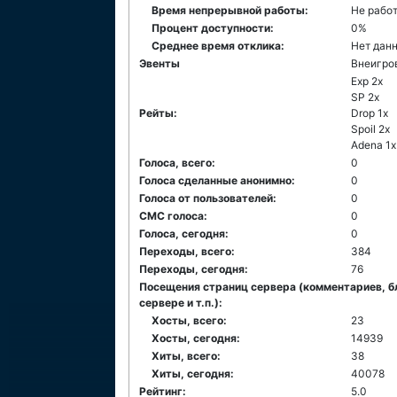
Время непрерывной работы:
Не рабо
Процент доступности:
0%
Среднее время отклика:
Нет дан
Эвенты
Внеигро
Exp 2x
SP 2x
Рейты:
Drop 1x
Spoil 2x
Adena 1x
Голоса, всего:
0
Голоса сделанные анонимно:
0
Голоса от пользователей:
0
СМС голоса:
0
Голоса, сегодня:
0
Переходы, всего:
384
Переходы, сегодня:
76
Посещения страниц сервера (комментариев, б
сервере и т.п.):
Хосты, всего:
23
Хосты, сегодня:
14939
Хиты, всего:
38
Хиты, сегодня:
40078
Рейтинг:
5.0