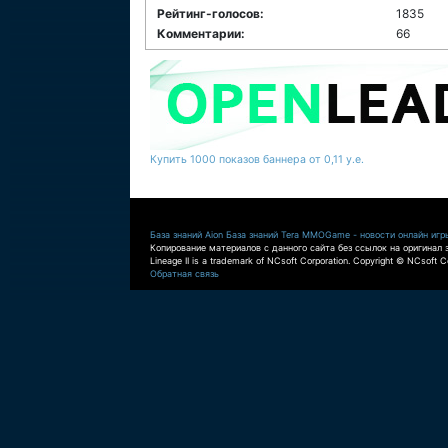
Рейтинг-голосов:
1835
Комментарии:
66
Купить 1000 показов баннера от 0,11 у.е.
База знаний Aion
База знаний Tera
MMOGame - новости онлайн игр
Копирование материалов с данного сайта без ссылок на оригинал 
Lineage II is a trademark of NCsoft Corporation. Copyright © NCsoft Co
Обратная связь