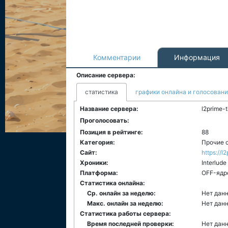
Комментарии
Информация
Описание сервера:
статистика
графики онлайна и голосован
Название сервера:
l2prime-
Проголосовать:
Позиция в рейтинге:
88
Категория:
Прочие 
Сайт:
https://l
Хроники:
Interlude
Платформа:
ОFF-ядр
Статистика онлайна:
Ср. онлайн за неделю:
Нет дан
Макс. онлайн за неделю:
Нет дан
Статистика работы сервера:
Время последней проверки:
Нет дан