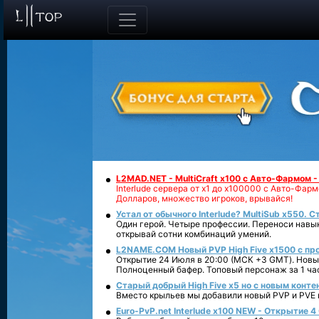
L2MAD.NET - MultiCraft x100 с Авто-Фармом 
Interlude сервера от х1 до х100000 с Авто-Фа
Долларов, множество игроков, врывайся!
Устал от обычного Interlude? MultiSub x550. С
Один герой. Четыре профессии. Переноси навык
открывай сотни комбинаций умений.
L2NAME.COM Новый PVP High Five x1500 с п
Открытие 24 Июля в 20:00 (МСК +3 GMT). Новый
Полноценный бафер. Топовый персонаж за 1 ча
Старый добрый High Five x5 но с новым конте
Вместо крыльев мы добавили новый PVP и PVE ко
Euro-PvP.net Interlude х100 NEW - Открытие 4