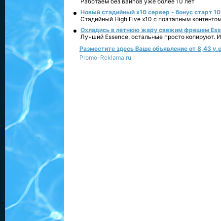
Работаем без вайпов уже более 10 лет
Новый стадийный х10 сервер - бонус старт 10
Стадийный High Five x10 с поэтапным контенто
Охладись в летнюю жару свежим фрешем Essen
Лучший Essence, остальные просто копируют. 
Разместите здесь Ваше объявление от 8,43 у.е
Promo-Reklama.ru