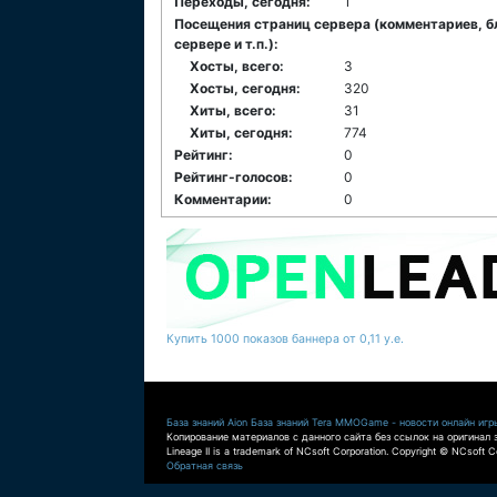
Переходы, сегодня:
1
Посещения страниц сервера (комментариев, б
сервере и т.п.):
Хосты, всего:
3
Хосты, сегодня:
320
Хиты, всего:
31
Хиты, сегодня:
774
Рейтинг:
0
Рейтинг-голосов:
0
Комментарии:
0
Купить 1000 показов баннера от 0,11 у.е.
База знаний Aion
База знаний Tera
MMOGame - новости онлайн игр
Копирование материалов с данного сайта без ссылок на оригинал 
Lineage II is a trademark of NCsoft Corporation. Copyright © NCsoft Co
Обратная связь