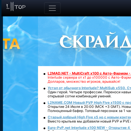
L2MAD.NET - MultiCraft x100 с Авто-Фармом 
Interlude сервера от х1 до х100000 с Авто-Фа
Долларов, множество игроков, врывайся!
Устал от обычного Interlude? MultiSub x550. С
Один герой. Четыре профессии. Переноси навык
открывай сотни комбинаций умений.
L2NAME.COM Новый PVP High Five x1500 с п
Открытие 24 Июля в 20:00 (МСК +3 GMT). Новый
Полноценный бафер. Топовый персонаж за 1 ча
Старый добрый High Five x5 но с новым конте
Вместо крыльев мы добавили новый PVP и PVE ко
Euro-PvP.net Interlude х100 NEW - Открытие 4