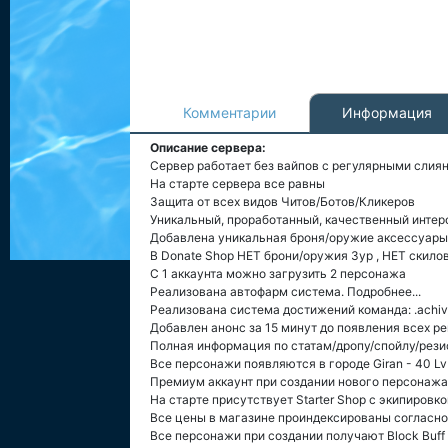
Комментарии
Информация
Описание сервера:
Сервер работает без вайпов с регулярными слия
На старте сервера все равны
Защита от всех видов Читов/Ботов/Кликеров
Уникальный, проработанный, качественный интерфе
Добавлена уникальная броня/оружие аксессуары 
В Donate Shop НЕТ брони/оружия 3ур , НЕТ скило
С 1 аккаунта можно загрузить 2 персонажа
Реализована автофарм система. Подробнее...
Реализована система достижений команда: .achi
Добавлен анонс за 15 минут до появления всех ре
Полная информация по статам/дропу/спойлу/резис
Все персонажи появляются в городе Giran - 40 Lv
Премиум аккаунт при создании нового персонажа
На старте присутствует Starter Shop с экипиров
Все цены в магазине проиндексированы согласно
Все персонажи при создании получают Block Buff