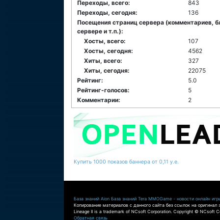
Переходы, всего:
843
Переходы, сегодня:
136
Посещения страниц сервера (комментариев, б
сервере и т.п.):
Хосты, всего:
107
Хосты, сегодня:
4562
Хиты, всего:
327
Хиты, сегодня:
22075
Рейтинг:
5.0
Рейтинг-голосов:
5
Комментарии:
2
Купить 1000 показов баннера от 0,11 у.е.
База знаний Aion
База знаний Tera
MMOGame - новости онлайн игр
Копирование материалов с данного сайта без ссылок на оригинал 
Lineage II is a trademark of NCsoft Corporation. Copyright © NCsoft Co
Обратная связь