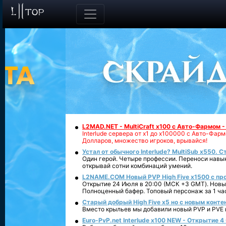
L2MAD.NET - MultiCraft x100 с Авто-Фармом 
Interlude сервера от х1 до х100000 с Авто-Фа
Долларов, множество игроков, врывайся!
Устал от обычного Interlude? MultiSub x550. С
Один герой. Четыре профессии. Переноси навык
открывай сотни комбинаций умений.
L2NAME.COM Новый PVP High Five x1500 с п
Открытие 24 Июля в 20:00 (МСК +3 GMT). Новый
Полноценный бафер. Топовый персонаж за 1 ча
Старый добрый High Five x5 но с новым конте
Вместо крыльев мы добавили новый PVP и PVE ко
Euro-PvP.net Interlude х100 NEW - Открытие 4