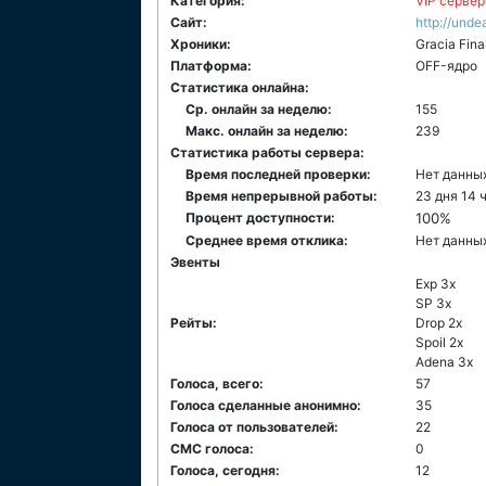
Категория:
VIP серве
Сайт:
http://unde
Хроники:
Gracia Fina
Платформа:
ОFF-ядро
Статистика онлайна:
Ср. онлайн за неделю:
155
Макс. онлайн за неделю:
239
Статистика работы сервера:
Время последней проверки:
Нет данны
Время непрерывной работы:
23 дня 14 
Процент доступности:
100%
Среднее время отклика:
Нет данны
Эвенты
Exp 3x
SP 3x
Рейты:
Drop 2x
Spoil 2x
Adena 3x
Голоса, всего:
57
Голоса сделанные анонимно:
35
Голоса от пользователей:
22
СМС голоса:
0
Голоса, сегодня:
12