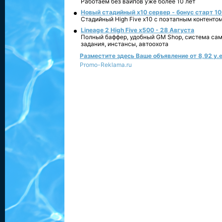
Работаем без вайпов уже более 10 лет
Новый стадийный х10 сервер - бонус старт 10
Стадийный High Five x10 с поэтапным контенто
Lineage 2 High Five x500 - 28 Августа
Полный баффер, удобный GM Shop, система сам
задания, инстансы, автоохота
Разместите здесь Ваше объявление от 8,92 у.е
Promo-Reklama.ru