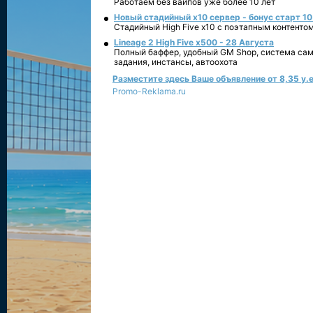
Работаем без вайпов уже более 10 лет
Новый стадийный х10 сервер - бонус старт 10
Стадийный High Five x10 с поэтапным контенто
Lineage 2 High Five x500 - 28 Августа
Полный баффер, удобный GM Shop, система сам
задания, инстансы, автоохота
Разместите здесь Ваше объявление от 8,35 у.е
Promo-Reklama.ru