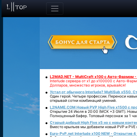
L2MAD.NET - MultiCraft x100 с Авто-Фармом 
Interlude сервера от х1 до х100000 с Авто-Фа
Долларов, множество игроков, врывайся!
Устал от обычного Interlude? MultiSub x550. С
Один герой. Четыре профессии. Переноси навык
открывай сотни комбинаций умений.
L2NAME.COM Новый PVP High Five x1500 с п
Открытие 24 Июля в 20:00 (МСК +3 GMT). Новый
Полноценный бафер. Топовый персонаж за 1 ча
Старый добрый High Five x5 но с новым конте
Вместо крыльев мы добавили новый PVP и PVE ко
Euro-PvP.net Interlude х100 NEW - Открытие 4