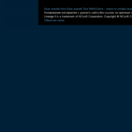
База знаний Aion
База знаний Tera
MMOGame - новости онлайн игр
Копирование материалов с данного сайта без ссылок на оригинал 
Lineage II is a trademark of NCsoft Corporation. Copyright © NCsoft Co
Обратная связь