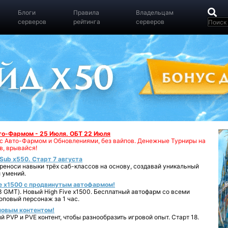
Блоги
Правила
Владельцам
серверов
рейтинга
серверов
вто-Фармом - 25 Июля. ОБТ 22 Июля
00 с Авто-Фармом и Обновлениями, без вайпов. Денежные Турниры на
в, врывайся!
iSub x550. Старт 7 августа
реноси навыки трёх саб-классов на основу, создавай уникальный
 умений.
e x1500 с продвинутым автофармом!
 GMT). Новый High Five x1500. Бесплатный автофарм со всеми
повый персонаж за 1 час.
 новым контентом!
 PVP и PVE контент, чтобы разнообразить игровой опыт. Старт 18.