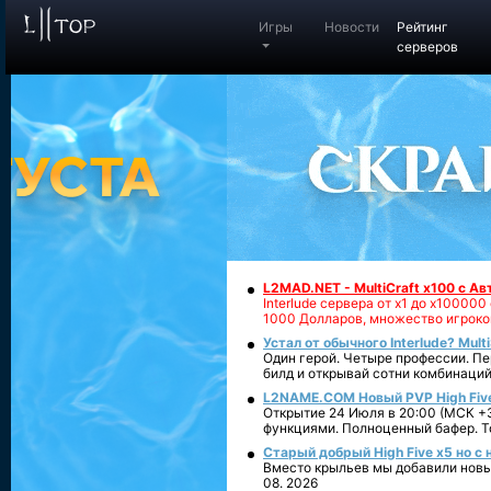
Игры
Новости
Рейтинг
серверов
L2MAD.NET - MultiCraft x100 с А
Interlude сервера от х1 до х1000
1000 Долларов, множество игроко
Устал от обычного Interlude? Mult
Один герой. Четыре профессии. Пе
билд и открывай сотни комбинаций
L2NAME.COM Новый PVP High Fiv
Открытие 24 Июля в 20:00 (МСК +3
функциями. Полноценный бафер. То
Старый добрый High Five x5 но с
Вместо крыльев мы добавили новый
08. 2026