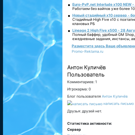
Euro-PvP.net Interlude х100 NEW 
Работаем без вайпов уже более 10
Новый стадийный х10 сервер - бо
Стадийный High Five x10 с поэтап
клановых РБ
Lineage 2 High Five x500 - 28 Авг
Полный баффер, удобный GM Shop,
ежедневные задания, инстансы, а
Разместите здесь Ваше объявление
Promo-Reklama.ru
Антон Куличёв
Пользователь
Комментариев: 1
Игрокарма: 0
Блог пользователя
Антон Куличёв
написать письмо
Друзья: друзей нет.
Статистика активности:
Сервер