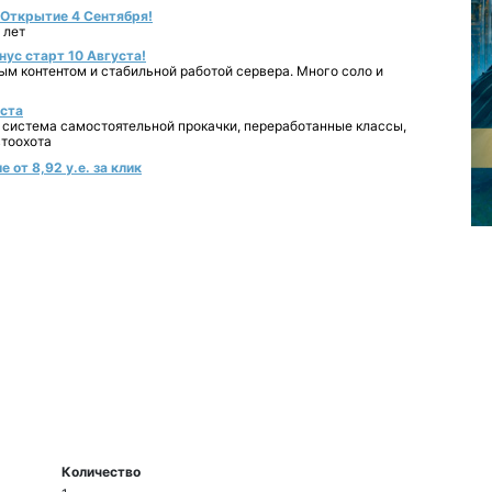
- Открытие 4 Сентября!
 лет
нус старт 10 Августа!
ным контентом и стабильной работой сервера. Много соло и
уста
 система самостоятельной прокачки, переработанные классы,
втоохота
 от 8,92 у.е. за клик
Количество