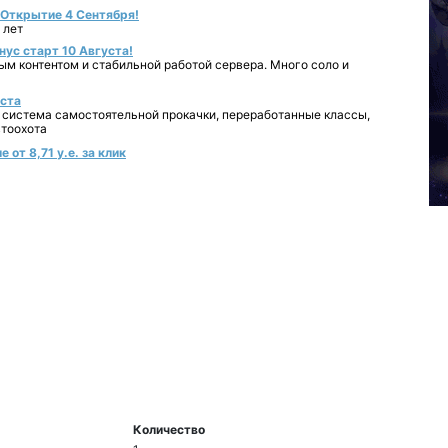
- Открытие 4 Сентября!
 лет
нус старт 10 Августа!
ным контентом и стабильной работой сервера. Много соло и
уста
 система самостоятельной прокачки, переработанные классы,
втоохота
от 8,71 у.е. за клик
Количество