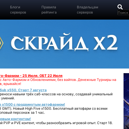
Блоги
Правила
Владельцам
серверов
рейтинга
серверов
вто-Фармом - 25 Июля. ОБТ 22 Июля
00 с Авто-Фармом и Обновлениями, без вайпов. Денежные Турниры на
в, врывайся!
iSub x550. Старт 7 августа
реноси навыки трёх саб-классов на основу, создавай уникальный
 умений.
e x1500 с продвинутым автофармом!
 GMT). Новый High Five x1500. Бесплатный автофарм со всеми
повый персонаж за 1 час.
 новым контентом!
 PVP и PVE контент, чтобы разнообразить игровой опыт. Старт 18.