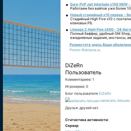
Euro-PvP.net Interlude х100 NEW 
Работаем без вайпов уже более 10
Новый стадийный х10 сервер - бо
Стадийный High Five x10 с поэтап
клановых РБ
Lineage 2 High Five x500 - 28 Авг
Полный баффер, удобный GM Shop,
ежедневные задания, инстансы, а
Разместите здесь Ваше объявление 
Promo-Reklama.ru
DiZeRn
Пользователь
Комментариев: 1
Игрокарма: 0
Блог пользователя
DiZeRn
написать письмо
Друзья: друзей нет.
Статистика активности:
Сервер