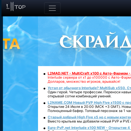
L2MAD.NET - MultiCraft x100 с Авто-Фармом 
Interlude сервера от х1 до х100000 с Авто-Фа
Долларов, множество игроков, врывайся!
Устал от обычного Interlude? MultiSub x550. С
Один герой. Четыре профессии. Переноси навык
открывай сотни комбинаций умений.
L2NAME.COM Новый PVP High Five x1500 с п
Открытие 24 Июля в 20:00 (МСК +3 GMT). Новый
Полноценный бафер. Топовый персонаж за 1 ча
Старый добрый High Five x5 но с новым конте
Вместо крыльев мы добавили новый PVP и PVE ко
Euro-PvP.net Interlude х100 NEW - Открытие 4