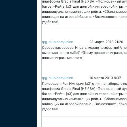
платформа Gracia Final [НЕ ЯВА] -Полноценный а
багов. -Рейты [x3] для долгой и интересной игры
индивидуально изменяющих рейты. -Сбалансиро
влияющих на игровой баланс. -Возможность приоб
удобства!
rpg-club.com/union
23 марта 2013 21:20
Сервер как сервер! Играть можно комфортно! А не
сылаться на что либо(^_^)Кому нравется играют, к
плохие, играть мешают(
rpg-club.com/union
16 марта 2013 9:37
Присоеденяйся Империя [x3] отличная зборка отли
платформа Gracia Final [НЕ ЯВА] -Полноценный а
багов. -Рейты [x3] для долгой и интересной игры
индивидуально изменяющих рейты. -Сбалансиро
влияющих на игровой баланс. -Возможность приоб
удобства!