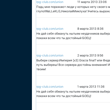
rpg-club.com/union
11 марта 2013 23:06
Пздц мне поражают люди у которых нету своего м
глупо!WaLLeKLG,НиколайМиклуха! Учитесь выражат
rpg-club.com/union
8 марта 2013 8:36
Не дай себя обмануть нытьем неудачников выбера
покажи всем что ты достойный БОЕЦ!
rpg-club.com/union
2 марта 2013 9:56
Выбери сервер:Империя [x3] Gracia final? или Фед
путь выбереш! Все сервера достойны внемания! И
твоим!
rpg-club.com/union
1 марта 2013 11:36
Не дай себя обмануть нытьем неудачников выбера
покажи всем что ты достойный БОЕЦ!