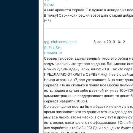
Sviss
:
А мне нравится сервак. Т.к лучше я невидел из все
В точку! Сарки-сян решил возрадить старый добры
(*_*)
rpg-club.com/union
8 июня 2013 10:12
GLFLUSH
:
Urban900
:
Сервер так себе. Единственный плюс это рейты ма
задумывались что тут все за донат. Бан можно снят
можно купить адену, эпик, шмот и т.д. Так что сер
ПРЕДЛАГАЮ ОТКРЫТЬ СЕРВЕР High five 5 с рейтами
Начал играть на х7, все устраивает. А на счет до
сервера. Но на сколько я понял все можно получи
есть, пошел и купил себе цветной титул за 100*70
администрация не поддерживает донат, то донат б
сервера(наврятли 100%).
Согласен донат всегда был и будет и не вижу в эт
время позваляет, кто то донатит это каждого дело 
ему все лехко, это не чесно, а сижу тут и дрочу 
есть везде, даже где его не афищиравают! Онлай
для зарабатка это БИЗНЕС! Да и во пще кто будет 