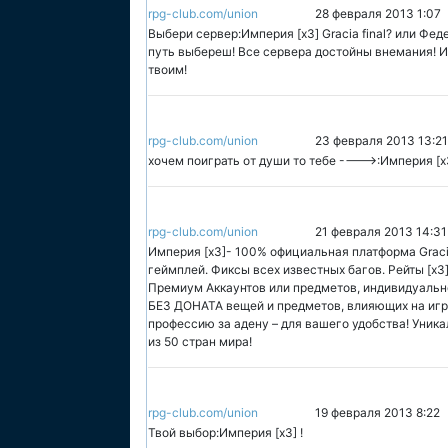
rpg-club.com/union
28 февраля 2013 1:07
Выбери сервер:Империя [x3] Gracia final? или Фед
путь выбереш! Все сервера достойны внемания! И
твоим!
rpg-club.com/union
23 февраля 2013 13:21
хочем поиграть от души то тебе ---->:Империя [x
rpg-club.com/union
21 февраля 2013 14:31
Империя [x3]- 100% официальная платформа Graci
геймплей. Фиксы всех известных багов. Рейты [x3
Премиум Аккаунтов или предметов, индивидуаль
БЕЗ ДОНАТА вещей и предметов, влияющих на игр
профессию за адену – для вашего удобства! Уник
из 50 стран мира!
rpg-club.com/union
19 февраля 2013 8:22
Твой выбор:Империя [x3] !