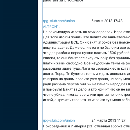
работать за СПОСИБО)
rpg-club.com/union
5 июня 2013 17:48
ALTRON1
:
Не рекомендую играть на этих серверах. Игра отл
Для того что бы понять это почитайте внимательн
Администрация ВСЕ. Они банят игроков без поясн
покупка адены. Даже если этого не было им все р
что для разбана перса нужно платить 1500 рублей.
списки, то они банят все акаунты по ip без причин
плати и живи свободно. Все неудобные темы на фо
разводили идите туда. Лаги на серваках есть кста
долго. Перед Тп будете стоять и ждать довольно д
хз играю на даном проекте уже давно, не разу мен
ради разбана персов они бы не банели народ без 
и прыбыль! Банят за дело, а кто кричит что он не 
что не убивали когда все улики против него и стр
играй, а кричать типа что не играйте тут меня заб
rpg-club.com/union
24 марта 2013 11:27
Присоеденяйся Империя [x3] отличная зборка отли