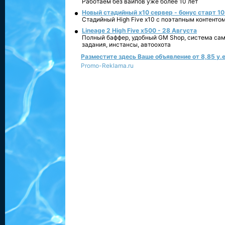
Работаем без вайпов уже более 10 лет
Новый стадийный х10 сервер - бонус старт 10
Стадийный High Five x10 с поэтапным контенто
Lineage 2 High Five x500 - 28 Августа
Полный баффер, удобный GM Shop, система сам
задания, инстансы, автоохота
Разместите здесь Ваше объявление от 8,85 у.е
Promo-Reklama.ru