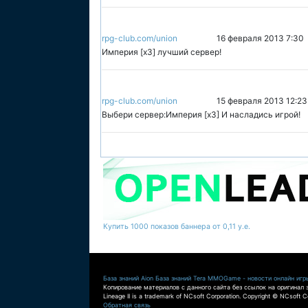
rpg-club.com/union
16 февраля 2013 7:30
Империя [x3] лучший сервер!
rpg-club.com/union
15 февраля 2013 12:23
Выбери сервер:Империя [x3] И насладись игрой!
Купить 1000 показов баннера от 0,11 у.е.
База знаний Aion
База знаний Tera
MMOGame - новости онлайн игр
Копирование материалов с данного сайта без ссылок на оригинал 
Lineage II is a trademark of NCsoft Corporation. Copyright © NCsoft Co
Обратная связь