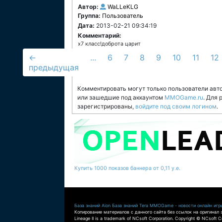
Автор:
WaLLeKLG
Группа:
Пользователь
Дата:
2013-02-21 09:34:19
Комментарий:
x7 класс!доброта царит
←
...
6
7
8
9
10
11
12
предыдущая
Комментировать могут только пользователи авт
или зашедшие под аккаунтом
MMOGame.ru
. Для
зарегистрированы,
войдите под своим логином
.
Купить 1000 показов баннера от 0,11 у.е.
База знаний Aion
База знаний Tera
MMOGame - новости онлайн игр
Копирование материалов с данного сайта без ссылок на оригинал 
Lineage II is a trademark of NCsoft Corporation. Copyright © NCsoft Co