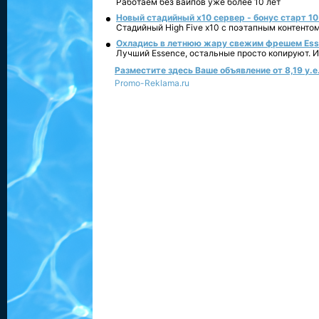
Работаем без вайпов уже более 10 лет
Новый стадийный х10 сервер - бонус старт 10
Стадийный High Five x10 с поэтапным контенто
Охладись в летнюю жару свежим фрешем Essen
Лучший Essence, остальные просто копируют. 
Разместите здесь Ваше объявление от 8,19 у.е.
Promo-Reklama.ru