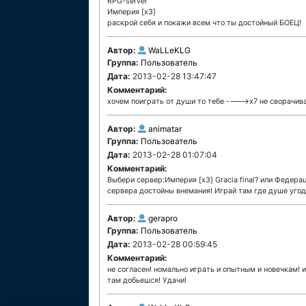
RPG-server
Империя [x3]
раскрой себя и покажи всем что ты достойный БОЕЦ!
Автор:
WaLLeKLG
Группа:
Пользователь
Дата:
2013-02-28 13:47:47
Комментарий:
хочем поиграть от души то тебе ---->x7 не сворачив
Автор:
animatar
Группа:
Пользователь
Дата:
2013-02-28 01:07:04
Комментарий:
Выбери сервер:Империя [x3] Gracia final? или Федера
сервера достойны внемания! Играй там где душе угод
Автор:
gerapro
Группа:
Пользователь
Дата:
2013-02-28 00:59:45
Комментарий:
не согласен! номально играть и опытным и новечкам! 
там добьешся! Удачи!