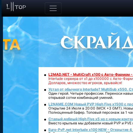
L2MAD.NET - MultiCraft x100 с Авто-Фармом 
Interlude сервера от х1 до х100000 с Авто-Фа
Долларов, множество игроков, врывайся!
Устал от обычного Interlude? MultiSub x550. С
Один герой. Четыре профессии. Переноси навык
открывай сотни комбинаций умений.
L2NAME.COM Новый PVP High Five x1500 с п
Открытие 24 Июля в 20:00 (МСК +3 GMT). Новый
Полноценный бафер. Топовый персонаж за 1 ча
Старый добрый High Five x5 но с новым конте
Вместо крыльев мы добавили новый PVP и PVE ко
Euro-PvP.net Interlude х100 NEW - Открытие 4