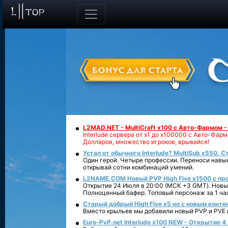
L2MAD.NET - MultiCraft x100 с Авто-Фармом 
Interlude сервера от х1 до х100000 с Авто-Фа
Долларов, множество игроков, врывайся!
Устал от обычного Interlude? MultiSub x550. С
Один герой. Четыре профессии. Переноси навык
открывай сотни комбинаций умений.
L2NAME.COM Новый PVP High Five x1500 с п
Открытие 24 Июля в 20:00 (МСК +3 GMT). Новый
Полноценный бафер. Топовый персонаж за 1 ча
Старый добрый High Five x5 но с новым конте
Вместо крыльев мы добавили новый PVP и PVE ко
Euro-PvP.net Interlude х100 NEW - Открытие 4