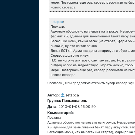
мере. Повторюсь еще раз, сервер рассчитан на бы
нового сервера.
setapca
:
Поехали.
Админам обсолютно наплевать на игроков. Немереное
фармят ХБ, админы для замыливания банят пару ака
Бегающие мобы, кач на багах (на старте), фарм рб н
онлайна, ну это не так важно.
Донат ЕСТЬ!!! Админ за деньги нарисует любую шмот
Сервера долго не живут.
П.С. не кого не агитирую сам там играю. Но в связ
п№дец особо не задротствую. Играть можно, хороший
мере. Повторюсь еще раз, сервер рассчитан на бы
нового сервера.
Согласен , я бы предложил открыть супер сервер хф5 
Автор:
setapca
Группа:
Пользователь
Дата:
2013-01-03 16:00:50
Комментарий:
Поехали.
Админам обсолютно наплевать на игроков. Немереное к
ХБ, админы для замыливания банят пару акаунтов, та
Бегающие мобы, кач на багах (на старте), фарм рб на 