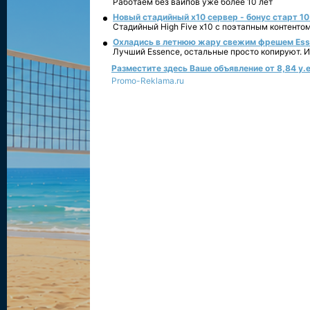
Работаем без вайпов уже более 10 лет
Новый стадийный х10 сервер - бонус старт 10
Стадийный High Five x10 с поэтапным контенто
Охладись в летнюю жару свежим фрешем Essen
Лучший Essence, остальные просто копируют. 
Разместите здесь Ваше объявление от 8,84 у.е
Promo-Reklama.ru