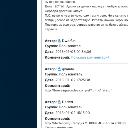
ну это не так важно.
Донат ЕСТЬ!!! Админ за деньги нарисует любую шмотку
Сервера долго не живут.
П.С. не кого не агитирую сам там играю. Но в связи 
п№дец особо не задротствую. Играть можно, хороший к
Повторюсь еще раз, сервер рассчитан на быстрый за
сервера.
Автор:
Dwarfus
Группа:
Пользователь
Дата:
2013-01-03 01:34:06
Комментарий:
Показать комментарий
Автор:
qvando
Группа:
Пользователь
Дата:
2013-01-02 17:25:38
Комментарий:
http://freeleaguecodes.com/ref?id=ho1fsi yipf
Автор:
Derterr
Группа:
Пользователь
Дата:
2013-01-02 15:15:00
Комментарий:
http://derter.com/ Сегодня ОТКРЫТИЕ РЕБЯТА в 18:00
Ссылка derter.com