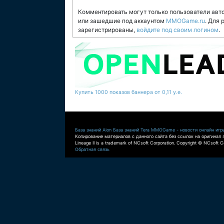
Комментировать могут только пользователи авт
или зашедшие под аккаунтом
MMOGame.ru
. Для
зарегистрированы,
войдите под своим логином
.
Купить 1000 показов баннера от 0,11 у.е.
База знаний Aion
База знаний Tera
MMOGame - новости онлайн игр
Копирование материалов с данного сайта без ссылок на оригинал 
Lineage II is a trademark of NCsoft Corporation. Copyright © NCsoft Co
Обратная связь