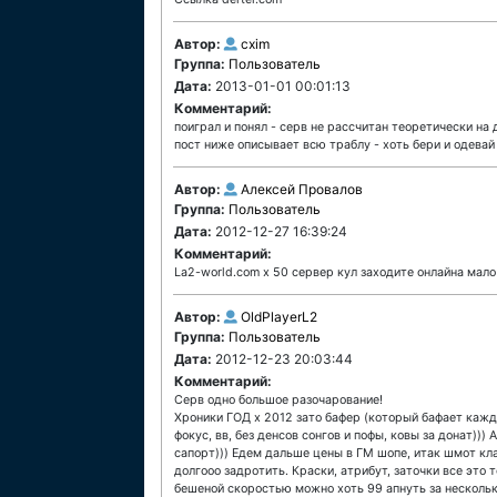
Автор:
cxim
Группа:
Пользователь
Дата:
2013-01-01 00:01:13
Комментарий:
поиграл и понял - серв не рассчитан теоретически на
пост ниже описывает всю траблу - хоть бери и одевай
Автор:
Алексей Провалов
Группа:
Пользователь
Дата:
2012-12-27 16:39:24
Комментарий:
La2-world.com x 50 сервер кул заходите онлайна мало
Автор:
OldPlayerL2
Группа:
Пользователь
Дата:
2012-12-23 20:03:44
Комментарий:
Серв одно большое разочарование!
Хроники ГОД х 2012 зато бафер (который бафает кажды
фокус, вв, без денсов сонгов и пофы, ковы за донат)
сапорт))) Едем дальше цены в ГМ шопе, итак шмот кл
долгооо задротить. Краски, атрибут, заточки все это 
бешеной скоростью можно хоть 99 апнуть за нескольк