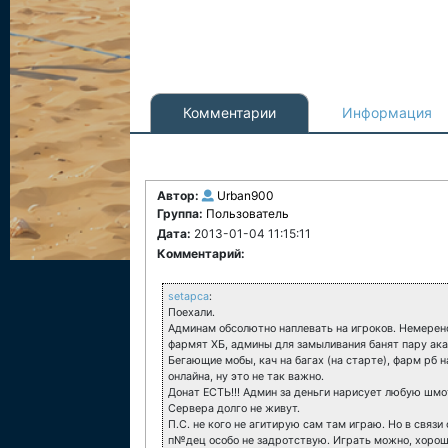
Комментарии
Информация
Автор:
Urban900
Группа:
Пользователь
Дата:
2013-01-04 11:15:11
Комментарий:
setapca
:
Поехали.
Админам обсолютно наплевать на игроков. Немереное
фармят ХБ, админы для замыливания банят пару ака
Бегающие мобы, кач на багах (на старте), фарм рб н
онлайна, ну это не так важно.
Донат ЕСТЬ!!! Админ за деньги нарисует любую шмот
Сервера долго не живут.
П.С. не кого не агитирую сам там играю. Но в связ
п№дец особо не задротствую. Играть можно, хороший