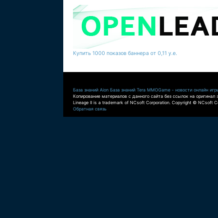
Купить 1000 показов баннера от 0,11 у.е.
База знаний Aion
База знаний Tera
MMOGame - новости онлайн игр
Копирование материалов с данного сайта без ссылок на оригинал 
Lineage II is a trademark of NCsoft Corporation. Copyright © NCsoft Co
Обратная связь