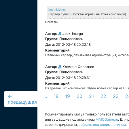
kevinkleine
:
Cервер супер!!Обожаю играть на этом комплексе)
Norm tak
Автор:
Jock_Imargo
Группа:
Пользователь
Дата:
2012-03-18 20:32:18
Комментарий:
Отличный сервер, отзывчивая администрация, интерес
Автор:
Клемент Селезнев
Группа:
Пользователь
Дата:
2012-03-18 20:29:31
Комментарий:
Из древнеших комплексов. Ждём новый сервер на HF ил
←
...
18
19
20
21
22
23
2
предыдущая
Комментировать могут только пользователи авт
или зашедшие под аккаунтом
MMOGame.ru
. Для
зарегистрированы,
войдите под своим логином
.