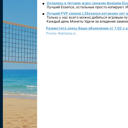
Охладись в летнюю жару свежим фрешем Essen
Лучший Essence, остальные просто копируют. 
Лучший PVP сервер L2Essence которому нет а
Только у нас всего можно добиться игровым пу
Каждый день Монеты Удачи за владение замко
Разместите здесь Ваше объявление от 7,02 у.е.
Promo-Reklama.ru