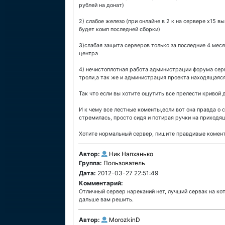
рублей на донат)
2) слабое железо (при онлайне в 2 к на сервере х15 в
будет комп последней сборки)
3)слабая защита серверов только за последние 4 мес
центра
4) нечистоплотная работа администрации форума серв
троли,а так же и администрация проекта находящаяся
Так что если вы хотите ощутить все прелести кривой
И к чему все лестные коменты,если вот она правда о
стремилась, просто сидя и потирая ручки на приходя
Хотите нормальный сервер, пишите правдивые коменты
Автор:
Ник Напханько
Группа:
Пользователь
Дата:
2012-03-27 22:51:49
Комментарий:
Отличный сервер нареканий нет, лучший сервак на кот
дальше вам решить.
Автор:
MorozkinD