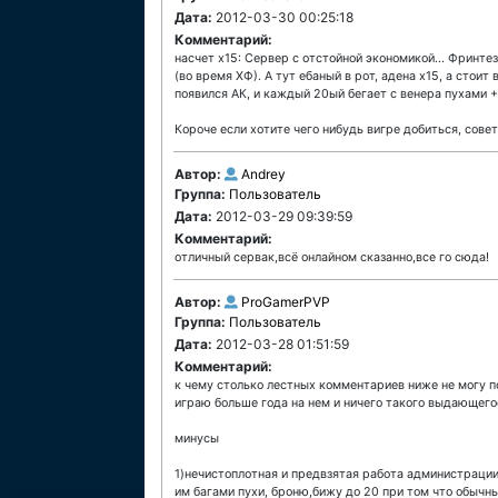
Дата:
2012-03-30 00:25:18
Комментарий:
насчет х15: Сервер с отстойной экономикой... Фринтез
(во время ХФ). А тут ебаный в рот, адена х15, а стоит
появился АК, и каждый 20ый бегает с венера пухами +
Короче если хотите чего нибудь вигре добиться, совет
Автор:
Andrey
Группа:
Пользователь
Дата:
2012-03-29 09:39:59
Комментарий:
отличный сервак,всё онлайном сказанно,все го сюда!
Автор:
ProGamerPVP
Группа:
Пользователь
Дата:
2012-03-28 01:51:59
Комментарий:
к чему столько лестных комментариев ниже не могу п
играю больше года на нем и ничего такого выдающегос
минусы
1)нечистоплотная и предвзятая работа администраци
им багами пухи, броню,бижу до 20 при том что обычны