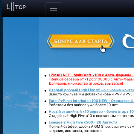
L2MAD.NET - MultiCraft x100 с Авто-Фармом 
Interlude сервера от х1 до х100000 с Авто-Фа
Долларов, множество игроков, врывайся!
Старый добрый High Five x5 но с новым конте
Вместо крыльев мы добавили новый PVP и PVE ко
Euro-PvP.net Interlude х100 NEW - Открытие 4
Работаем без вайпов уже более 10 лет
Новый стадийный х10 сервер - бонус старт 10
Стадийный High Five x10 с поэтапным контенто
Lineage 2 High Five x500 - 28 Августа
Полный баффер, удобный GM Shop, система сам
задания, инстансы, автоохота