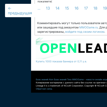
пожалеете(
←
...
13
14
15
16
17
18
19
предыдущая
Комментировать могут только пользователи авт
или зашедшие под аккаунтом
MMOGame.ru
. Для
зарегистрированы,
войдите под своим логином
.
Купить 1000 показов баннера от 0,11 у.е.
База знаний Aion
База знаний Tera
MMOGame - новости онлайн игр
Копирование материалов с данного сайта без ссылок на оригинал 
Lineage II is a trademark of NCsoft Corporation. Copyright © NCsoft Co
Обратная связь