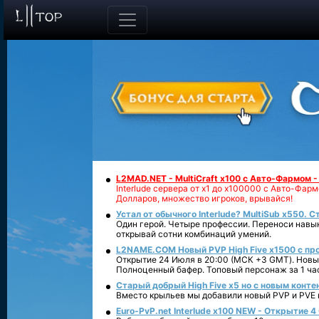
L2MAD.NET - MultiCraft x100 с Авто-Фармом 
Interlude сервера от х1 до х100000 с Авто-Фа
Долларов, множество игроков, врывайся!
Устал от обычного Interlude? MultiSub x550. С
Один герой. Четыре профессии. Переноси навык
открывай сотни комбинаций умений.
L2NAME.COM Новый PVP High Five x1500 с п
Открытие 24 Июля в 20:00 (МСК +3 GMT). Новый
Полноценный бафер. Топовый персонаж за 1 ча
Старый добрый High Five x5 но с новым конте
Вместо крыльев мы добавили новый PVP и PVE ко
Euro-PvP.net Interlude х100 NEW - Открытие 4