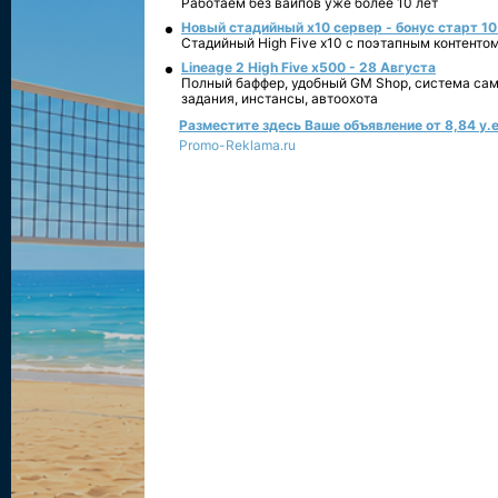
Работаем без вайпов уже более 10 лет
Новый стадийный х10 сервер - бонус старт 10
Стадийный High Five x10 с поэтапным контенто
Lineage 2 High Five x500 - 28 Августа
Полный баффер, удобный GM Shop, система сам
задания, инстансы, автоохота
Разместите здесь Ваше объявление от 8,84 у.е
Promo-Reklama.ru