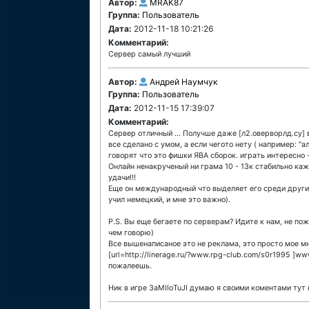
Автор:
MRAK87
Группа:
Пользователь
Дата:
2012-11-18 10:21:26
Комментарий:
Сервер самый лучший
Автор:
Андрей Наумчук
Группа:
Пользователь
Дата:
2012-11-15 17:39:07
Комментарий:
Сервер отличный ... Получше даже [л2.оверворлд.су]
все сделано с умом, а если чегото нету ( например: "ал
говорят что это фишки ЯВА сборок. играть интересно - 
Онлайн ненакрученый ни грама 10 - 13к стабильно ка
удачи!!!
Еще он международный что выделяет его среди других
учил немецкий, и мне это важно).
P.S. Вы еще бегаете по серверам? Идите к нам, не пож
чем говорю)
Все вышенаписаное это не реклама, это просто мое м
[url=http://linerage.ru/?www.rpg-club.com/s0r1995 ]ww
пожалеешь.
Ник в игре 3aMIIoTuJI думаю я своими коментами тут н