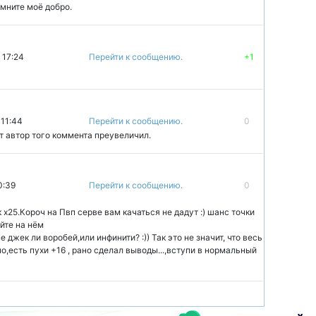
омните моё добро.
 17:24
Перейти к сообщению.
+1
 11:44
Перейти к сообщению.
0
чит автор того коммента преувеличил.
0:39
Перейти к сообщению.
0
 х25.Короч на Пвп серве вам качаться не дадут :) шанс точки
йте на нём
 джек ли воробей,или инфинити? :)) Так это не значит, что весь
о,есть пухи +16 , рано сделал выводы...,вступи в нормальный