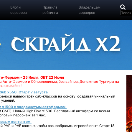
Блоги
Правила
Владельцам
серверов
рейтинга
серверов
вто-Фармом - 25 Июля. ОБТ 22 Июля
00 с Авто-Фармом и Обновлениями, без вайпов. Денежные Турниры на
в, врывайся!
iSub x550. Старт 7 августа
реноси навыки трёх саб-классов на основу, создавай уникальный
 умений.
e x1500 с продвинутым автофармом!
 GMT). Новый High Five x1500. Бесплатный автофарм со всеми
повый персонаж за 1 час.
 новым контентом!
 PVP и PVE контент, чтобы разнообразить игровой опыт. Старт 18.