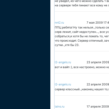
не увидел, из чего можно сделать 1 
на сервере тебя пинают все кому не л
nnl2.ru
7 мая 2009 17:
ППЦ ребята! Ну так нельзя..,только с
серв лежит, сайт недоступен..., все
собраться,и хотя бы не ломать то, че
что происходит. Сервер отличный, заче
сутки..,хтя бы 23.
l2-angels.ru
23 апреля 2009
вот и вайп :), все настроено, можно н
l2-angels.ru
22 апреля 2009
сервер классный..,наконец нашел то,
lains.ru
17 апреля 2009