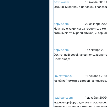
best-war.ru
10 марта 2012 
Отличный сервак с неплохой геодатой
onpvp.com
27 декабря 200
Не знаю о каких лагах говорите, у м
заточки,частый респ эпиков, интерн
onpvp.com
15 декабря 200
Офигенный серв! лагов ноль..,шанс то
Всем сюда!
lin2extreme.ru
11 декабря 200
какой из ? смотрю второй на подходе.
la2dream.com
1 декабря 2009
модератор форума,он же игрок на сер
которых нет своего мнения, пластели