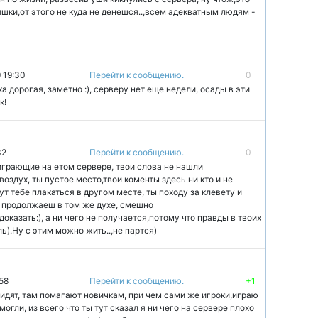
шки,от этого не куда не денешся..,всем адекватным людям -
 19:30
Перейти к сообщению.
0
ка дорогая, заметно :), серверу нет еще недели, осады в эти
к!
32
Перейти к сообщению.
0
грающие на етом сервере, твои слова не нашли
оздух, ты пустое место,твои коменты здесь ни кто и не
ут тебе плакаться в другом месте, ты походу за клевету и
и продолжаеш в том же духе, смешно
оказать:), а ни чего не получается,потому что правды в твоих
ь).Ну с этим можно жить..,не партся)
58
Перейти к сообщению.
+1
видят, там помагают новичкам, при чем сами же игроки,играю
огли, из всего что ты тут сказал я ни чего на сервере плохо