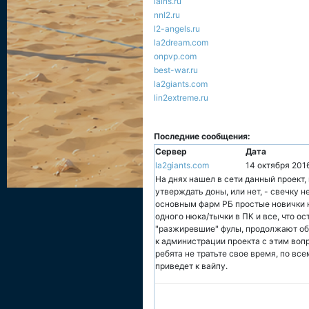
lains.ru
nnl2.ru
l2-angels.ru
la2dream.com
onpvp.com
best-war.ru
la2giants.com
lin2extreme.ru
Последние сообщения:
Сервер
Дата
la2giants.com
14 октября 201
На днях нашел в сети данный проект,
утверждать доны, или нет, - свечку н
основным фарм РБ простые новички н
одного нюка/тычки в ПК и все, что ос
"разжиревшие" фулы, продолжают об
к администрации проекта с этим во
ребята не тратьте свое время, по вс
приведет к вайпу.