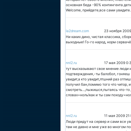
основная беда -90% контингента дети
Welcome, прийдете,все сами увидите.
la2dream.com
23 ноября 2009
Ни каких дино, чистая классика, сбор
выходные! Го-го народ, норм сервачё
nnl2.ru
17 мая 2009 0:
тут высказывают свое мнение люди и
подтверждения,-ты балобол, гоняеш в
увидит,а кто увидит,лтшний раз отпиш
получил бан,помимо того что читор, 
смотреть...,пыжишся,пытаясь что-то д
словах=ноль!как и ты сам походу=нол
nnl2.ru
11 мая 2009 21:
Люди придут на сервер и сами все у
там не давно и мне уже во многом пом