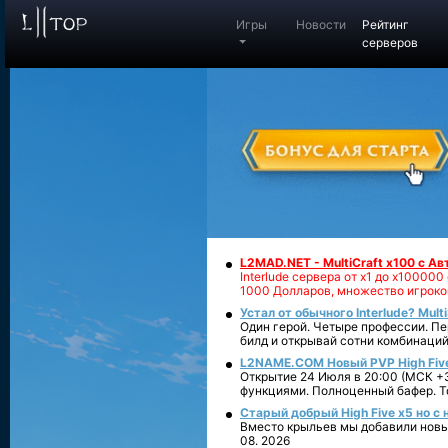
Игры
Новости
Рейтинг
серверов
L2MAD.NET - MultiCraft x100 с А
Interlude сервера от х1 до х1000
1000 Долларов, множество игроко
Устал от обычного Interlude? Mult
Один герой. Четыре профессии. Пе
билд и открывай сотни комбинаций
L2NAME.COM Новый PVP High Fiv
Открытие 24 Июля в 20:00 (МСК +3
функциями. Полноценный бафер. То
Старый добрый High Five x5 но с
Вместо крыльев мы добавили новый
08. 2026