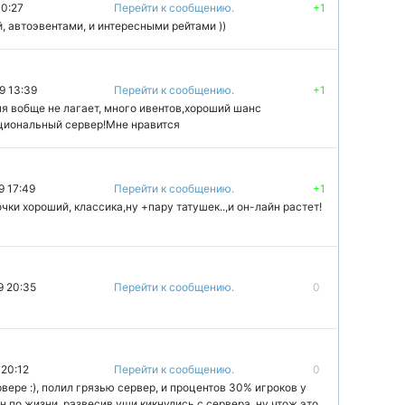
10:27
Перейти к сообщению.
+1
, автоэвентами, и интересными рейтами ))
9 13:39
Перейти к сообщению.
+1
еня вобще не лагает, много ивентов,хороший шанс
ациональный сервер!Мне нравится
9 17:49
Перейти к сообщению.
+1
чки хороший, классика,ну +пару татушек..,и он-лайн растет!
9 20:35
Перейти к сообщению.
0
 20:12
Перейти к сообщению.
0
вере :), полил грязью сервер, и процентов 30% игроков у
н по жизни, развесив уши кикнулись с сервера, ну чтож,это