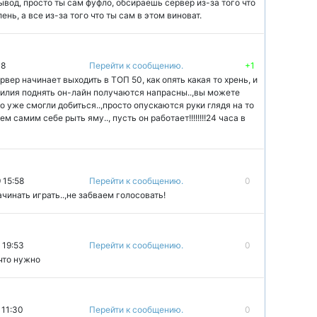
вывод, просто ты сам фуфло, обсираешь сервер из-за того что
ень, а все из-за того что ты сам в этом виноват.
48
Перейти к сообщению.
+1
ервер начинает выходить в ТОП 50, как опять какая то хрень, и
 усилия поднять он-лайн получаются напрасны..,вы можете
го уже смогли добиться..,просто опускаются руки глядя на то
м самим себе рыть яму.., пусть он работает!!!!!!!!24 часа в
 15:58
Перейти к сообщению.
0
ачинать играть..,не забваем голосовать!
 19:53
Перейти к сообщению.
0
что нужно
 11:30
Перейти к сообщению.
0