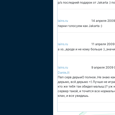
p/s последний подарок от Jakarta :) п
lains.ru
14 апреля 2009
парни голосуем как Jakarta :)
lains.ru
11 апреля 2009
а хз..,вроде и не кому больше :).,зна
lains.ru
9 апреля 2009 
DanieJI
:
Пвп серв дерьмО полное..Не знаю как
дерьмо, всё дерьмо =) Лучше не игра
кто же тебя так обидел малыш:)? уж не
сервер такой, и точится все нормальн
клан, и все увидишь.