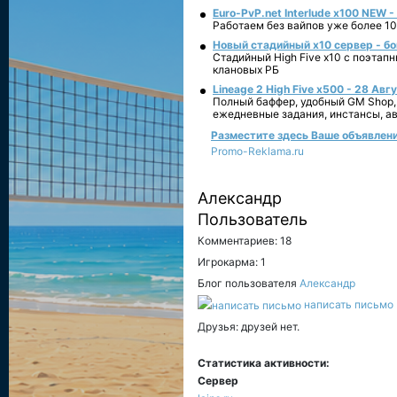
Euro-PvP.net Interlude х100 NEW 
Работаем без вайпов уже более 10
Новый стадийный х10 сервер - бо
Стадийный High Five x10 с поэтап
клановых РБ
Lineage 2 High Five x500 - 28 Авг
Полный баффер, удобный GM Shop,
ежедневные задания, инстансы, а
Разместите здесь Ваше объявление
Promo-Reklama.ru
Александр
Пользователь
Комментариев: 18
Игрокарма: 1
Блог пользователя
Александр
написать письмо
Друзья: друзей нет.
Статистика активности:
Сервер