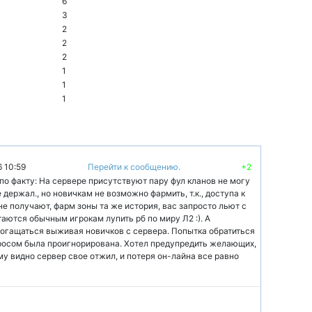
6
3
2
2
2
1
1
1
6 10:59
Перейти к сообщению.
+2
 по факту: На сервере присутствуют пару фул кланов не могу
е держал., но новичкам не возможно фармить, т.к., доступа к
е получают, фарм зоны та же история, вас запросто льют с
таются обычным игрокам лупить рб по миру Л2 :). А
огащаться выживая новичков с сервера. Попытка обратиться
просом была проигнорирована. Хотел предупредить желающих,
ему видно сервер свое отжил, и потеря он-лайна все равно