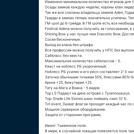
Изменено минимальное количество игроков для пр
Осады замков каждую неделю, короны клан лидер
Так же все сокланы владельца замков Aden, Года
Гварды в замках теперь значительно усилены. Тепе
ГМ-шоп до Б грейда. В ГМ шопе есть все необход
Festival Adena можно получить за голосование, в 
Shining Bow у нас лучше чем Draconic Bow. Доста
Cоски бесконечные.
Выход из клана без штрафа.
Все профессии можно получить у НПС без выполн
Сабкласс без квеста.
Максимальное количество сабклассов - 5.
Квест на ноблесс РБ укороченный.
Ноблесс РБ усилен и его респ составляет 2-3 час
Заточка обычными точками 55%, блессами 80%! Б
брони +25, бижутерии +25.
Тату на Мага и Воина - 5 видов
Top LS Падают на дино острове с Tyrannosaurus.
Top-Grade Life Stones шанс поймать скил 10 %.
Tvt event, Захват флагов проходят каждый час по 
Мощное cерверное оборудование.
Защита от сторонних программ.
Ивент: Тыквенное поле.
В мире, в случайной локации появляется поле ты