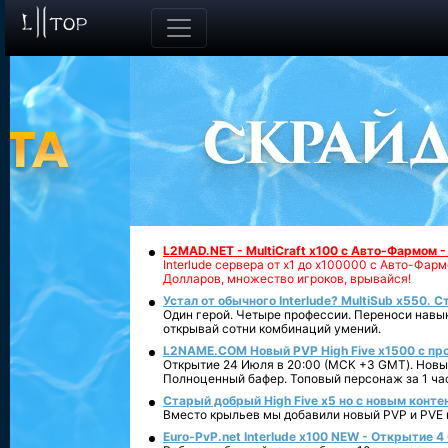
L2MAD.NET - MultiCraft x100 с Авто-Фармом 
Interlude сервера от х1 до х100000 с Авто-Фа
Долларов, множество игроков, врывайся!
Устал от обычного Interlude? MultiSub x550. С
Один герой. Четыре профессии. Переноси навык
открывай сотни комбинаций умений.
L2NAME.COM Новый PVP High Five x1500 с п
Открытие 24 Июля в 20:00 (МСК +3 GMT). Новый
Полноценный бафер. Топовый персонаж за 1 ча
Старый добрый High Five x5 но с новым конте
Вместо крыльев мы добавили новый PVP и PVE ко
Euro-PvP.net Interlude х100 NEW - Открытие 4