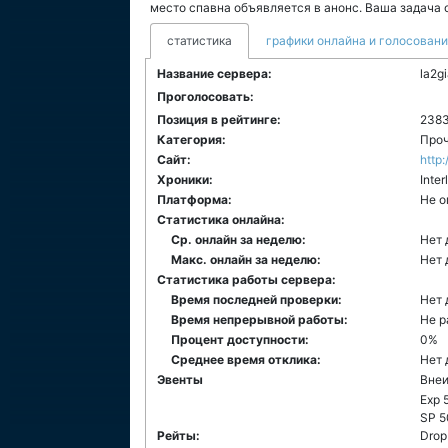
место спавна объявляется в анонс. Ваша задача о
статистика
графики онлайна и голосован
Название сервера:
la2g
Проголосовать:
Позиция в рейтинге:
238
Категория:
Проч
Сайт:
http:
Хроники:
Inter
Платформа:
Не о
Статистика онлайна:
Ср. онлайн за неделю:
Нет 
Макс. онлайн за неделю:
Нет 
Статистика работы сервера:
Время последней проверки:
Нет 
Время непрерывной работы:
Не р
Процент доступности:
0%
Среднее время отклика:
Нет 
Эвенты
Вне
Exp 
SP 5
Рейты:
Drop