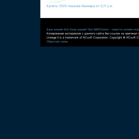
Купить 1000 показов баннера от 0,11 у.е.
База знаний Aion
База знаний Tera
MMOGame - новости онлайн игр
Копирование материалов с данного сайта без ссылок на оригинал 
Lineage II is a trademark of NCsoft Corporation. Copyright © NCsoft Co
Обратная связь