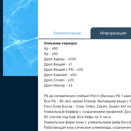
Комментарии
Информация
Описание сервера:
Xp - х50
Sp - х50
Дроп Адены - х100
Дроп Вещей - х1
Дроп Вещей с РБ - х30
Дроп Камней - х40
Дроп Спойл - х20
Дроп Манор - х3
РБ до неприличия слабые! Респ обычных РБ 1 мину
Все РБ - 80 лвл, кроме Епиков. Выпавшие вещи с 
Респ Епик Босов - Core, Orfen, Zaken, Queen Ant по 
Уникальный баффер с сохранением профилей. Дос
60 слотов под баф. Все бафы по 3 часа.
Уникальные фарм зоны с уникальными рейд босс
Работающая классическая олимпиада, ограничени