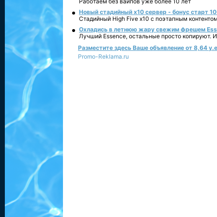
Работаем без вайпов уже более 10 лет
Новый стадийный х10 сервер - бонус старт 10
Стадийный High Five x10 с поэтапным контенто
Охладись в летнюю жару свежим фрешем Essen
Лучший Essence, остальные просто копируют. 
Разместите здесь Ваше объявление от 8,64 у.е
Promo-Reklama.ru