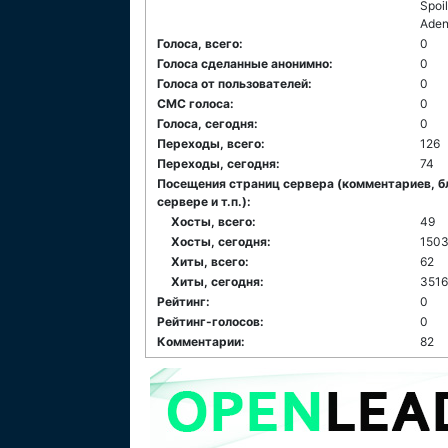
Spoi
Aden
Голоса, всего:
0
Голоса сделанные анонимно:
0
Голоса от пользователей:
0
СМС голоса:
0
Голоса, сегодня:
0
Переходы, всего:
126
Переходы, сегодня:
74
Посещения страниц сервера (комментариев, б
сервере и т.п.):
Хосты, всего:
49
Хосты, сегодня:
1503
Хиты, всего:
62
Хиты, сегодня:
351
Рейтинг:
0
Рейтинг-голосов:
0
Комментарии:
82