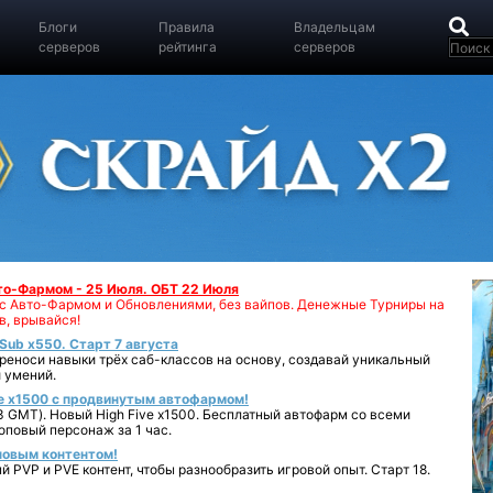
Блоги
Правила
Владельцам
серверов
рейтинга
серверов
вто-Фармом - 25 Июля. ОБТ 22 Июля
00 с Авто-Фармом и Обновлениями, без вайпов. Денежные Турниры на
в, врывайся!
iSub x550. Старт 7 августа
реноси навыки трёх саб-классов на основу, создавай уникальный
 умений.
e x1500 с продвинутым автофармом!
 GMT). Новый High Five x1500. Бесплатный автофарм со всеми
повый персонаж за 1 час.
 новым контентом!
 PVP и PVE контент, чтобы разнообразить игровой опыт. Старт 18.