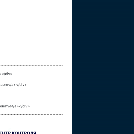
></div>
com</a></div>
ать!</a></div>