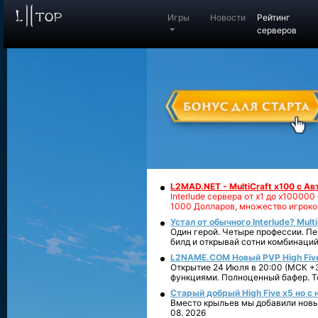
Игры
Новости
Рейтинг
серверов
L2MAD.NET - MultiCraft x100 с А
Interlude сервера от х1 до х1000
1000 Долларов, множество игроко
Устал от обычного Interlude? Mult
Один герой. Четыре профессии. Пе
билд и открывай сотни комбинаций
L2NAME.COM Новый PVP High Fiv
Открытие 24 Июля в 20:00 (МСК +3
функциями. Полноценный бафер. То
Старый добрый High Five x5 но с
Вместо крыльев мы добавили новый
08. 2026