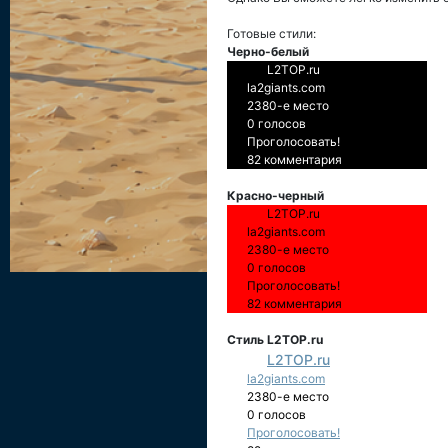
Готовые стили:
Черно-белый
L2TOP.ru
la2giants.com
2380-е место
0 голосов
Проголосовать!
82 комментария
Красно-черный
L2TOP.ru
la2giants.com
2380-е место
0 голосов
Проголосовать!
82 комментария
Стиль L2TOP.ru
L2TOP.ru
la2giants.com
2380-е место
0 голосов
Проголосовать!