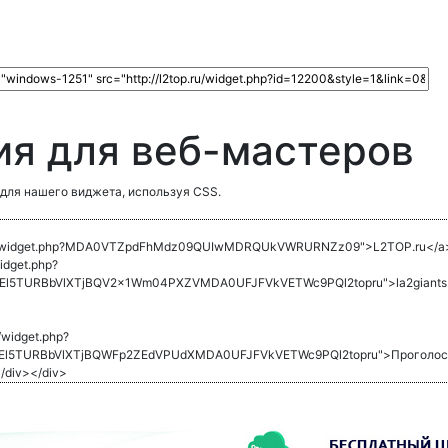
я для веб-мастеров
для нашего виджета, используя CSS.
2top.ru/widget.php?MDA0VTZpdFhMdz09QUIwMDRQUkVWRURNZz09">L2TOP.ru</a
widget.php?
l5TURBbVlXTjBQV2x1Wm04PXZVMDA0UFJFVkVETWc9PQl2topru">la2giants.
u/widget.php?
l5TURBbVlXTjBQWFp2ZEdVPUdXMDA0UFJFVkVETWc9PQl2topru">Проголосов
/div></div>