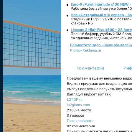
Euro-PvP.net Interlude х100 NEW 
Работаем без вайпов уже более 10
Новый стадийный х10 сервер - бо
Стадийный High Five x10 с поэтап
клановых РБ
Lineage 2 High Five x500 - 28 Авг
Полный баффер, удобный GM Shop,
ежедневные задания, инстансы, а
Разместите здесь Ваше объявление
Promo-Reklama.ru
Комментарии
Инф
Предлагаем вашему вниманию видж
Виджет придуман для владельцев сер
смогут постоянно получать актуальн
Выглядит виджет вот так:
L2TOP.ru
la2giants.com
2380-е место
0 голосов
Проголосовать!
82 комментария
Однако Вы сможете легко изменить е