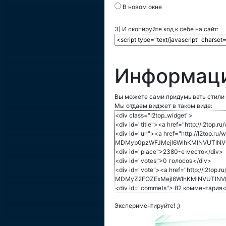
В новом окне
3) И скопируйте код к себе на сайт:
Информаци
Вы можете сами придумывать стили 
Мы отдаем виджет в таком виде:
<div class="l2top_widget">
<div id="title"><a href="http://l
<div id="url"><a href="http://l2top.ru/
MDMyb0pzWFJMejl6WlhKMlNVUTlNVE
<div id="place">2380-е место</div>
<div id="votes">0 голосов</div>
<div id="vote"><a href="http://l2top.r
MDMyZ2FOZExMejl6WlhKMlNVUTlNVE
<div id="commets"> 82 комментария<
Экспериментируйте! ;)