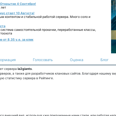
- Открытие 4 Сентября!
 лет
нус старт 10 Августа!
ным контентом и стабильной работой сервера. Много соло и
уста
 система самостоятельной прокачки, переработанные классы,
втоохота
 от 8,35 у.е. за клик
ормация
Голосовать
Оценка
Блог
ет сервера
la2giants
.
веров, а также для разработчиков клановых сайтов. Благодаря нашему ви
ую статистику сервера в Рейтинге.
го внешний вид, используя уже придуманные нами стили, или работая нап