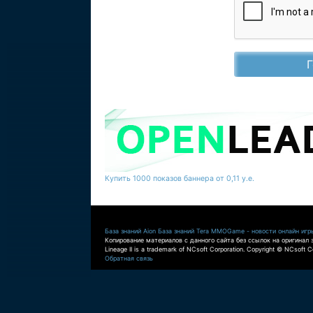
Купить 1000 показов баннера от 0,11 у.е.
База знаний Aion
База знаний Tera
MMOGame - новости онлайн игр
Копирование материалов с данного сайта без ссылок на оригинал 
Lineage II is a trademark of NCsoft Corporation. Copyright © NCsoft Co
Обратная связь