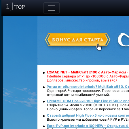
L2MAD.NET - MultiCraft x100 с Авто-Фармом 
Interlude сервера от х1 до х100000 с Авто-Фа
Долларов, множество игроков, врывайся!
Устал от обычного Interlude? MultiSub x550. С
Один герой. Четыре профессии. Переноси навык
открывай сотни комбинаций умений.
L2NAME.COM Новый PVP High Five x1500 с п
Открытие 24 Июля в 20:00 (МСК +3 GMT). Новый
Полноценный бафер. Топовый персонаж за 1 ча
Старый добрый High Five x5 но с новым конте
Вместо крыльев мы добавили новый PVP и PVE ко
Euro-PvP.net Interlude х100 NEW - Открытие 4