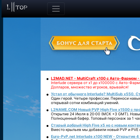
L2MAD.NET - MultiCraft x100 с Авто-Фармом 
Interlude сервера от х1 до х100000 с Авто-Фа
Долларов, множество игроков, врывайся!
Устал от обычного Interlude? MultiSub x550. С
Один герой. Четыре профессии. Переноси навык
открывай сотни комбинаций умений.
L2NAME.COM Новый PVP High Five x1500 с п
Открытие 24 Июля в 20:00 (МСК +3 GMT). Новый
Полноценный бафер. Топовый персонаж за 1 ча
Старый добрый High Five x5 но с новым конте
Вместо крыльев мы добавили новый PVP и PVE ко
Euro-PvP.net Interlude х100 NEW - Открытие 4