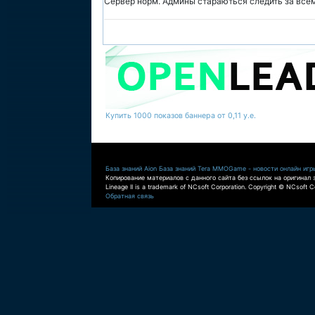
Сервер норм. Админы стараються следить за все
Купить 1000 показов баннера от 0,11 у.е.
База знаний Aion
База знаний Tera
MMOGame - новости онлайн игр
Копирование материалов с данного сайта без ссылок на оригинал 
Lineage II is a trademark of NCsoft Corporation. Copyright © NCsoft Co
Обратная связь