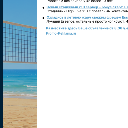
Работаем без вайпов уже более 10 лет
Новый стадийный х10 сервер - бонус старт 10
Стадийный High Five x10 с поэтапным контенто
Охладись в летнюю жару свежим фрешем Essen
Лучший Essence, остальные просто копируют. 
Разместите здесь Ваше объявление от 8,36 у.е
Promo-Reklama.ru