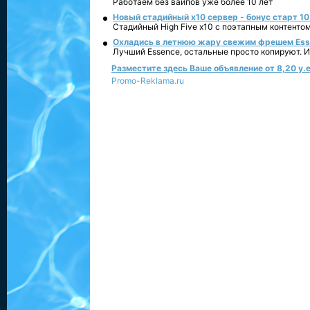
Работаем без вайпов уже более 10 лет
Новый стадийный х10 сервер - бонус старт 10
Стадийный High Five x10 с поэтапным контенто
Охладись в летнюю жару свежим фрешем Essen
Лучший Essence, остальные просто копируют. 
Разместите здесь Ваше объявление от 8,20 у.е
Promo-Reklama.ru