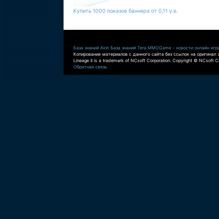
Купить 1000 показов баннера от 0,11 у.е.
База знаний Aion
База знаний Tera
MMOGame - новости онлайн игр
Копирование материалов с данного сайта без ссылок на оригинал 
Lineage II is a trademark of NCsoft Corporation. Copyright © NCsoft Co
Обратная связь