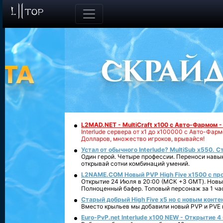
L2MAD.NET - MultiCraft x100 с Авто-Фармом 
Interlude сервера от х1 до х100000 с Авто-Фа
Долларов, множество игроков, врывайся!
Устал от обычного Interlude? MultiSub x550. С
Один герой. Четыре профессии. Переноси навык
открывай сотни комбинаций умений.
L2NAME.COM Новый PVP High Five x1500 с п
Открытие 24 Июля в 20:00 (МСК +3 GMT). Новый
Полноценный бафер. Топовый персонаж за 1 ча
Старый добрый High Five x5 но с новым конте
Вместо крыльев мы добавили новый PVP и PVE ко
Euro-PvP.net Interlude х100 NEW - Открытие 4