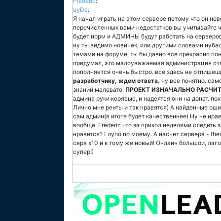
Frederic
:
uyDa
:
Я начал играть на этом сервере потому что он нов
перечисленных вами недостатков вы учитывайте чт
будет норм и АДМИНЫ будут работать на серверов
ну ты видимо новичек, или другими словами нубас. 
темами на форуме, ты бы давно все прекрасно по
придумал, это малоуважаемая администрация отп
пополняется очень быстро. все здесь не отпишеш
разработчику, ждем ответа.
ну все понятно. само
знаний маловато.
ПРОЕКТ ИЗНАЧАЛЬНО РАСЧИ
админа руки корявые, и надеятся они на донат. по
Лично мне реиты и так нравятся) А найденные ош
сам админ(в итоге будет качественнее) Ну не нрав
вообще, Frederic что за прикол неделями следить
нравится? Глупо по моему. А насчет сервера - t
серв х10 и к тому же новый! Онлаин большои, лаго
супер!)