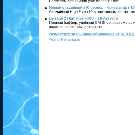
Работаем без вайпов уже более 10 лет
Новый стадийный х10 сервер - бонус старт 10
Стадийный High Five x10 с поэтапным контенто
Lineage 2 High Five x500 - 28 Августа
Полный баффер, удобный GM Shop, система сам
задания, инстансы, автоохота
Разместите здесь Ваше объявление от 8,19 у.е.
Promo-Reklama.ru