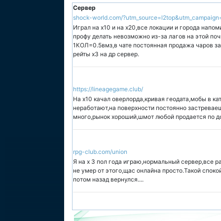
Сервер
shock-world.com/?utm_source=l2top&utm_campaign
Играл на х10 и на х20,все локации и города напо
профу делать невозможно из-за лагов на этой поч
1КОЛ=0.5вмз,в чате постоянная продажа чаров за 
рейты х3 на др сервер.
https://lineagegame.club/
На х10 качал оверлорда,кривая геодата,мобы в кат
неработают,на поверхности постоянно застреваешь
много,рынок хороший,шмот любой продается по д
rpg-club.com/union
Я на х 3 пол года играю,нормальный сервер,все ра
не умер от этого,щас онлайна просто.Такой споко
потом назад вернулся....