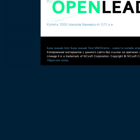
Купить 1000 показов баннера от 0,11 у.е.
База знаний Aion
База знаний Tera
MMOGame - новости онлайн игр
Копирование материалов с данного сайта без ссылок на оригинал 
Lineage II is a trademark of NCsoft Corporation. Copyright © NCsoft Co
Обратная связь