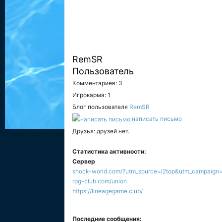
RemSR
Пользователь
Комментариев: 3
Игрокарма: 1
Блог пользователя
RemSR
написать письмо
Друзья: друзей нет.
Статистика активности:
Сервер
shock-world.com/?utm_source=l2top&utm_campaign=
rpg-club.com/union
https://lineagegame.club/
Последние сообщения: