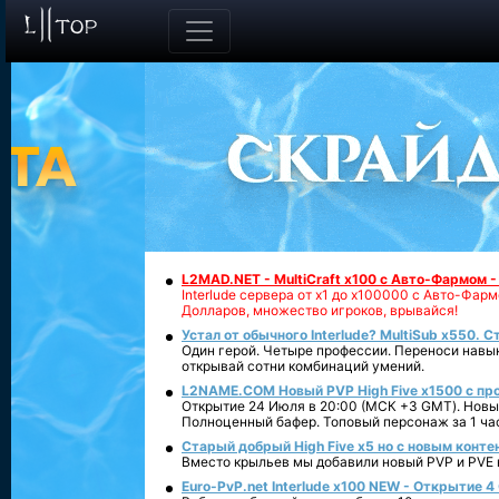
L2MAD.NET - MultiCraft x100 с Авто-Фармом 
Interlude сервера от х1 до х100000 с Авто-Фа
Долларов, множество игроков, врывайся!
Устал от обычного Interlude? MultiSub x550. С
Один герой. Четыре профессии. Переноси навык
открывай сотни комбинаций умений.
L2NAME.COM Новый PVP High Five x1500 с п
Открытие 24 Июля в 20:00 (МСК +3 GMT). Новый
Полноценный бафер. Топовый персонаж за 1 ча
Старый добрый High Five x5 но с новым конте
Вместо крыльев мы добавили новый PVP и PVE ко
Euro-PvP.net Interlude х100 NEW - Открытие 4