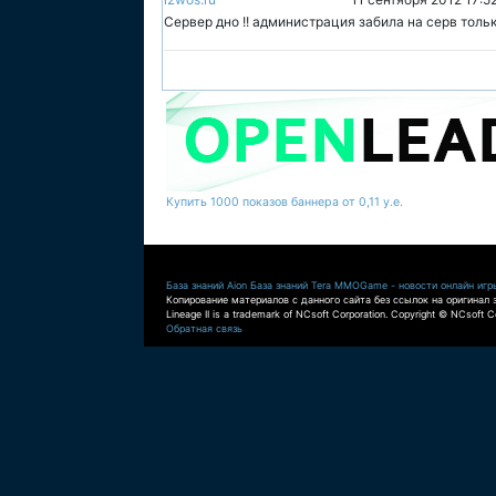
Сервер дно !! администрация забила на серв толь
Купить 1000 показов баннера от 0,11 у.е.
База знаний Aion
База знаний Tera
MMOGame - новости онлайн игр
Копирование материалов с данного сайта без ссылок на оригинал 
Lineage II is a trademark of NCsoft Corporation. Copyright © NCsoft Co
Обратная связь