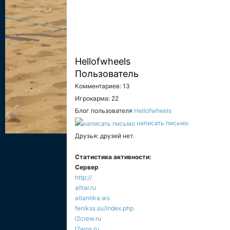
Hellofwheels
Пользователь
Комментариев: 13
Игрокарма: 22
Блог пользователя
Hellofwheels
написать письмо
Друзья: друзей нет.
Статистика активности:
Сервер
http://
alltar.ru
atlantika.ws
fenikss.su/index.php
l2crew.ru
l2wos.ru