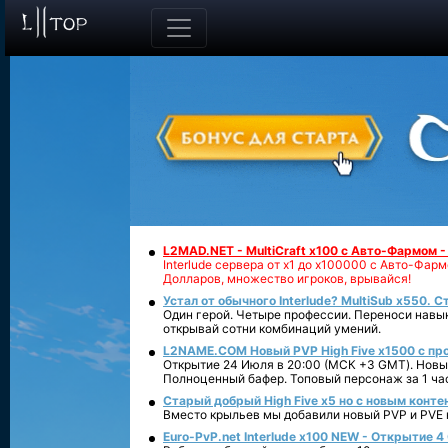
L2MAD.NET - MultiCraft x100 с Авто-Фармом 
Interlude сервера от х1 до х100000 с Авто-Фа
Долларов, множество игроков, врывайся!
Устал от обычного Interlude? MultiSub x550. С
Один герой. Четыре профессии. Переноси навык
открывай сотни комбинаций умений.
L2NAME.COM Новый PVP High Five x1500 с п
Открытие 24 Июля в 20:00 (МСК +3 GMT). Новый
Полноценный бафер. Топовый персонаж за 1 ча
Старый добрый High Five x5 но с новым конте
Вместо крыльев мы добавили новый PVP и PVE ко
Euro-PvP.net Interlude х100 NEW - Открытие 4