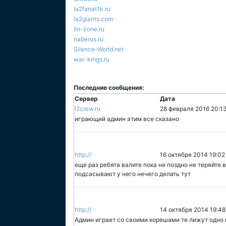
la2fanat1k.ru
la2giants.com
lin-zone.ru
naberus.ru
Silence-World.net
war-kings.ru
Последние сообщения:
Сервер
Дата
l2crew.ru
28 февраля 2016 20:1
играющий админ этим все сказано
http://
16 октября 2014 19:02
еще раз ребята валите пока не поздно не теряйте 
подсасывают у него нечего делать тут
http://
14 октября 2014 19:48
Админ играет со своими корешами те лижут одно м