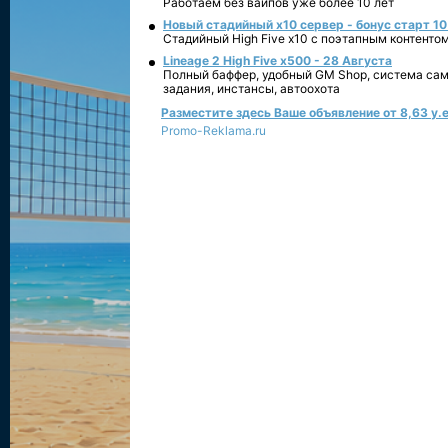
Работаем без вайпов уже более 10 лет
Новый стадийный х10 сервер - бонус старт 10
Стадийный High Five x10 с поэтапным контенто
Lineage 2 High Five x500 - 28 Августа
Полный баффер, удобный GM Shop, система сам
задания, инстансы, автоохота
Разместите здесь Ваше объявление от 8,63 у.е
Promo-Reklama.ru