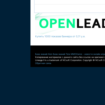
Купить 1000 показов баннера от 0,11 у.е.
База знаний Aion
База знаний Tera
MMOGame - новости онлайн игр
Копирование материалов с данного сайта без ссылок на оригинал 
Lineage II is a trademark of NCsoft Corporation. Copyright © NCsoft Co
Обратная связь