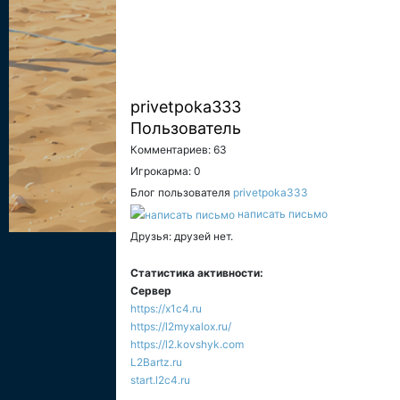
privetpoka333
Пользователь
Комментариев: 63
Игрокарма: 0
Блог пользователя
privetpoka333
написать письмо
Друзья: друзей нет.
Статистика активности:
Сервер
https://x1c4.ru
https://l2myxalox.ru/
https://l2.kovshyk.com
L2Bartz.ru
start.l2c4.ru