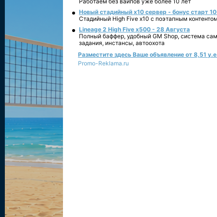
Работаем без вайпов уже более 10 лет
Новый стадийный х10 сервер - бонус старт 10
Стадийный High Five x10 с поэтапным контенто
Lineage 2 High Five x500 - 28 Августа
Полный баффер, удобный GM Shop, система сам
задания, инстансы, автоохота
Разместите здесь Ваше объявление от 8,51 у.е.
Promo-Reklama.ru