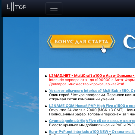
L2MAD.NET - MultiCraft x100 с Авто-Фармом 
Interlude сервера от х1 до х100000 с Авто-Фа
Долларов, множество игроков, врывайся!
Устал от обычного Interlude? MultiSub x550. С
Один герой. Четыре профессии. Переноси навык
открывай сотни комбинаций умений.
L2NAME.COM Новый PVP High Five x1500 с п
Открытие 24 Июля в 20:00 (МСК +3 GMT). Новый
Полноценный бафер. Топовый персонаж за 1 ча
Старый добрый High Five x5 но с новым конте
Вместо крыльев мы добавили новый PVP и PVE ко
Euro-PvP.net Interlude х100 NEW - Открытие 4