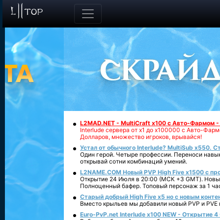
L2MAD.NET - MultiCraft x100 с Авто-Фармом 
Interlude сервера от х1 до х100000 с Авто-Фа
Долларов, множество игроков, врывайся!
Устал от обычного Interlude? MultiSub x550. С
Один герой. Четыре профессии. Переноси навык
открывай сотни комбинаций умений.
L2NAME.COM Новый PVP High Five x1500 с п
Открытие 24 Июля в 20:00 (МСК +3 GMT). Новый
Полноценный бафер. Топовый персонаж за 1 ча
Старый добрый High Five x5 но с новым конте
Вместо крыльев мы добавили новый PVP и PVE ко
Euro-PvP.net Interlude х100 NEW - Открытие 4