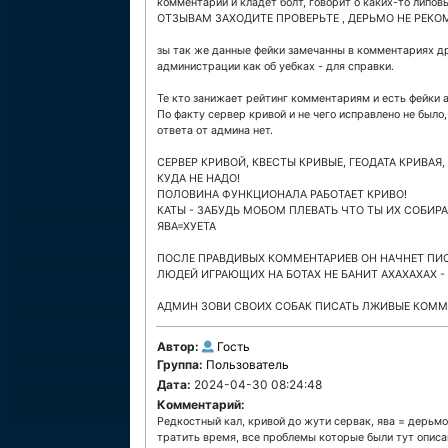
комментарии и кладет болт, говорит о каких-то лип
ОТЗЫВАМ ЗАХОДИТЕ ПРОВЕРЬТЕ , ДЕРЬМО НЕ РЕК
зы так же данные фейки замечанны в комментариях др
администрации как об уебках - для справки.
Те кто занижает рейтинг комментариям и есть фейки 
По факту сервер кривой и не чего исправлено не было
ответа от админа нет.
СЕРВЕР КРИВОЙ, КВЕСТЫ КРИВЫЕ, ГЕОДАТА КРИВАЯ
КУДА НЕ НАДО!
ПОЛОВИНА ФУНКЦИОНАЛА РАБОТАЕТ КРИВО!
КАТЫ - ЗАБУДЬ МОБОМ ПЛЕВАТЬ ЧТО ТЫ ИХ СОБИРА
ЯВА=ХУЕТА
ПОСЛЕ ПРАВДИВЫХ КОММЕНТАРИЕВ ОН НАЧНЕТ ПИСА
ЛЮДЕЙ ИГРАЮЩИХ НА БОТАХ НЕ БАНИТ АХАХАХАХ -
АДМИН ЗОВИ СВОИХ СОБАК ПИСАТЬ ЛЖИВЫЕ КОММ
Автор:
Гость
Группа:
Пользователь
Дата:
2024-04-30 08:24:48
Комментарий:
Редкостный кал, кривой до жути сервак, ява = дерьм
тратить время, все проблемы которые были тут описан