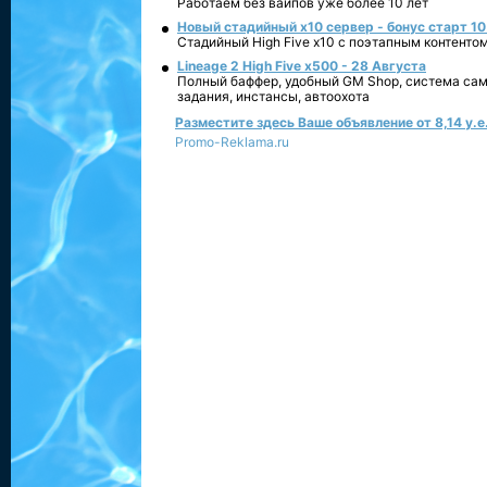
Работаем без вайпов уже более 10 лет
Новый стадийный х10 сервер - бонус старт 10
Стадийный High Five x10 с поэтапным контенто
Lineage 2 High Five x500 - 28 Августа
Полный баффер, удобный GM Shop, система сам
задания, инстансы, автоохота
Разместите здесь Ваше объявление от 8,14 у.е.
Promo-Reklama.ru