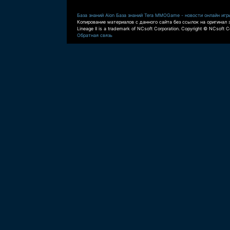
База знаний Aion
База знаний Tera
MMOGame - новости онлайн игр
Копирование материалов с данного сайта без ссылок на оригинал 
Lineage II is a trademark of NCsoft Corporation. Copyright © NCsoft Co
Обратная связь