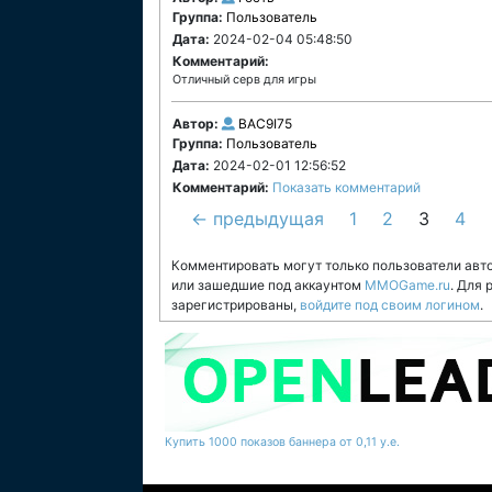
Группа:
Пользователь
Дата:
2024-02-04 05:48:50
Комментарий:
Отличный серв для игры
Автор:
BAC9I75
Группа:
Пользователь
Дата:
2024-02-01 12:56:52
Комментарий:
Показать комментарий
← предыдущая
1
2
3
4
Комментировать могут только пользователи авт
или зашедшие под аккаунтом
MMOGame.ru
. Для
зарегистрированы,
войдите под своим логином
.
Купить 1000 показов баннера от 0,11 у.е.