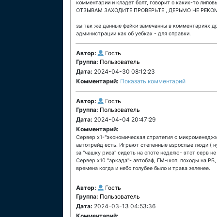
комментарии и кладет болт, говорит о каких-то лип
ОТЗЫВАМ ЗАХОДИТЕ ПРОВЕРЬТЕ , ДЕРЬМО НЕ РЕК
зы так же данные фейки замечанны в комментариях др
администрации как об уебках - для справки.
Автор:
Гость
Группа:
Пользователь
Дата:
2024-04-30 08:12:23
Комментарий:
Показать комментарий
Автор:
Гость
Группа:
Пользователь
Дата:
2024-04-04 20:47:29
Комментарий:
Сервер х1-"экономическая стратегия с микроменеджме
автотрейд есть. Играют степенные взрослые люди ( ну
за "чашку риса" сидеть на споте неделю- этот серв не
Сервер х10 "аркада"- автобаф, ГМ-шоп, походы на РБ
времена когда и небо голубее было и трава зеленее.
Автор:
Гость
Группа:
Пользователь
Дата:
2024-03-13 04:53:36
Комментарий: