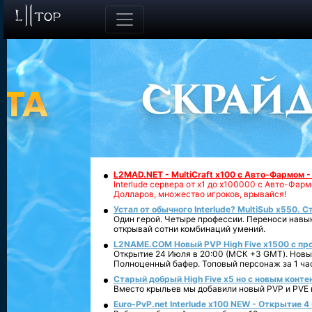
L2MAD.NET - MultiCraft x100 с Авто-Фармом 
Interlude сервера от х1 до х100000 с Авто-Фа
Долларов, множество игроков, врывайся!
Устал от обычного Interlude? MultiSub x550. С
Один герой. Четыре профессии. Переноси навык
открывай сотни комбинаций умений.
L2NAME.COM Новый PVP High Five x1500 с п
Открытие 24 Июля в 20:00 (МСК +3 GMT). Новый
Полноценный бафер. Топовый персонаж за 1 ча
Старый добрый High Five x5 но с новым конте
Вместо крыльев мы добавили новый PVP и PVE ко
Euro-PvP.net Interlude х100 NEW - Открытие 4