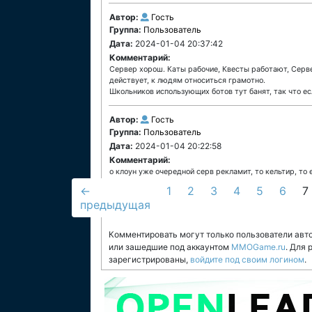
Автор:
Гость
Группа:
Пользователь
Дата:
2024-01-04 20:37:42
Комментарий:
Сервер хорош. Каты рабочие, Квесты работают, Серве
действует, к людям относиться грамотно.
Школьников использующих ботов тут банят, так что ес
Автор:
Гость
Группа:
Пользователь
Дата:
2024-01-04 20:22:58
Комментарий:
о клоун уже очередной серв рекламит, то кельтир, то
←
1
2
3
4
5
6
7
предыдущая
Комментировать могут только пользователи авт
или зашедшие под аккаунтом
MMOGame.ru
. Для
зарегистрированы,
войдите под своим логином
.