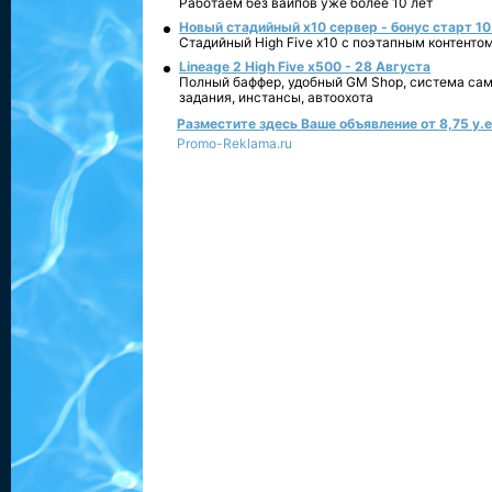
Работаем без вайпов уже более 10 лет
Новый стадийный х10 сервер - бонус старт 10
Стадийный High Five x10 с поэтапным контенто
Lineage 2 High Five x500 - 28 Августа
Полный баффер, удобный GM Shop, система сам
задания, инстансы, автоохота
Разместите здесь Ваше объявление от 8,75 у.е.
Promo-Reklama.ru