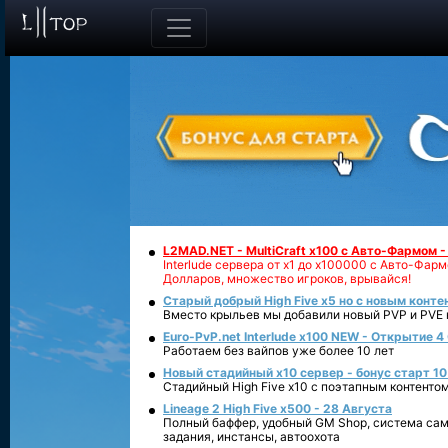
L2MAD.NET - MultiCraft x100 с Авто-Фармом 
Interlude сервера от х1 до х100000 с Авто-Фа
Долларов, множество игроков, врывайся!
Старый добрый High Five x5 но с новым конте
Вместо крыльев мы добавили новый PVP и PVE ко
Euro-PvP.net Interlude х100 NEW - Открытие 4
Работаем без вайпов уже более 10 лет
Новый стадийный х10 сервер - бонус старт 10
Стадийный High Five x10 с поэтапным контенто
Lineage 2 High Five x500 - 28 Августа
Полный баффер, удобный GM Shop, система сам
задания, инстансы, автоохота