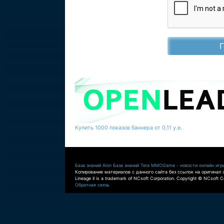
Купить 1000 показов баннера от 0,11 у.е.
База знаний Aion
База знаний Tera
MMOGame - новости онлайн игр
Копирование материалов с данного сайта без ссылок на оригинал 
Lineage II is a trademark of NCsoft Corporation. Copyright © NCsoft Co
Обратная связь