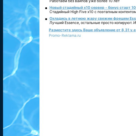
Работаем без вайпов уже более 10 лет
Новый стадийный х10 сервер - бонус старт 10
Стадийный High Five x10 с поэтапным контенто
Охладись в летнюю жару свежим фрешем Essen
Лучший Essence, остальные просто копируют. 
Разместите здесь Ваше объявление от 8,31 у.е.
Promo-Reklama.ru