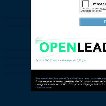
Купить 1000 показов баннера от 0,11 у.е.
База знаний Aion
База знаний Tera
MMOGame - новости онлайн игр
Копирование материалов с данного сайта без ссылок на оригинал 
Lineage II is a trademark of NCsoft Corporation. Copyright © NCsoft Co
Обратная связь