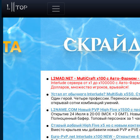
L2MAD.NET - MultiCraft x100 с Авто-Фармом 
Interlude сервера от х1 до х100000 с Авто-Фа
Долларов, множество игроков, врывайся!
Устал от обычного Interlude? MultiSub x550. С
Один герой. Четыре профессии. Переноси навык
открывай сотни комбинаций умений.
L2NAME.COM Новый PVP High Five x1500 с п
Открытие 24 Июля в 20:00 (МСК +3 GMT). Новый
Полноценный бафер. Топовый персонаж за 1 ча
Старый добрый High Five x5 но с новым конте
Вместо крыльев мы добавили новый PVP и PVE ко
Euro-PvP.net Interlude х100 NEW - Открытие 4