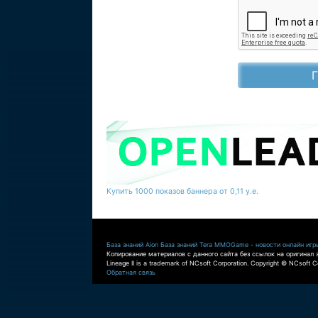
Купить 1000 показов баннера от 0,11 у.е.
База знаний Aion
База знаний Tera
MMOGame - новости онлайн игр
Копирование материалов с данного сайта без ссылок на оригинал 
Lineage II is a trademark of NCsoft Corporation. Copyright © NCsoft Co
Обратная связь