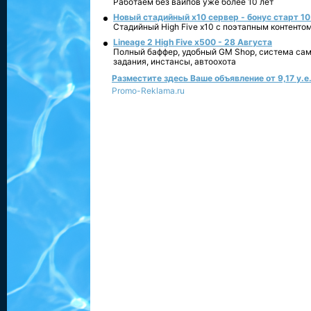
Работаем без вайпов уже более 10 лет
Новый стадийный х10 сервер - бонус старт 10
Стадийный High Five x10 с поэтапным контенто
Lineage 2 High Five x500 - 28 Августа
Полный баффер, удобный GM Shop, система сам
задания, инстансы, автоохота
Разместите здесь Ваше объявление от 9,17 у.е.
Promo-Reklama.ru