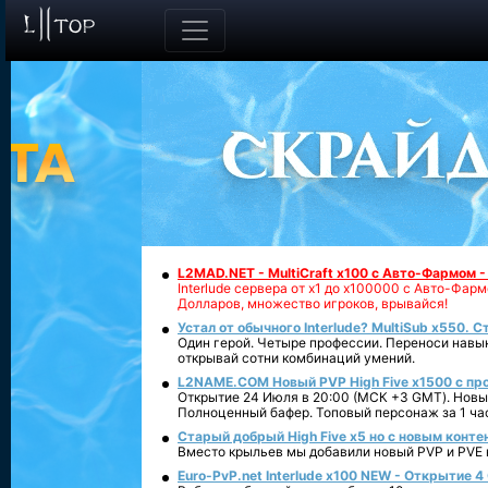
L2MAD.NET - MultiCraft x100 с Авто-Фармом 
Interlude сервера от х1 до х100000 с Авто-Фа
Долларов, множество игроков, врывайся!
Устал от обычного Interlude? MultiSub x550. С
Один герой. Четыре профессии. Переноси навык
открывай сотни комбинаций умений.
L2NAME.COM Новый PVP High Five x1500 с п
Открытие 24 Июля в 20:00 (МСК +3 GMT). Новый
Полноценный бафер. Топовый персонаж за 1 ча
Старый добрый High Five x5 но с новым конте
Вместо крыльев мы добавили новый PVP и PVE ко
Euro-PvP.net Interlude х100 NEW - Открытие 4