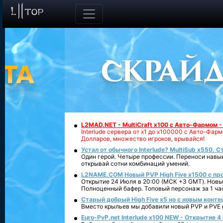
L2MAD.NET - MultiCraft x100 с Авто-Фармом 
Interlude сервера от х1 до х100000 с Авто-Фа
Долларов, множество игроков, врывайся!
Устал от обычного Interlude? MultiSub x550. С
Один герой. Четыре профессии. Переноси навык
открывай сотни комбинаций умений.
L2NAME.COM Новый PVP High Five x1500 с п
Открытие 24 Июля в 20:00 (МСК +3 GMT). Новый
Полноценный бафер. Топовый персонаж за 1 ча
Старый добрый High Five x5 но с новым конте
Вместо крыльев мы добавили новый PVP и PVE ко
Euro-PvP.net Interlude х100 NEW - Открытие 4