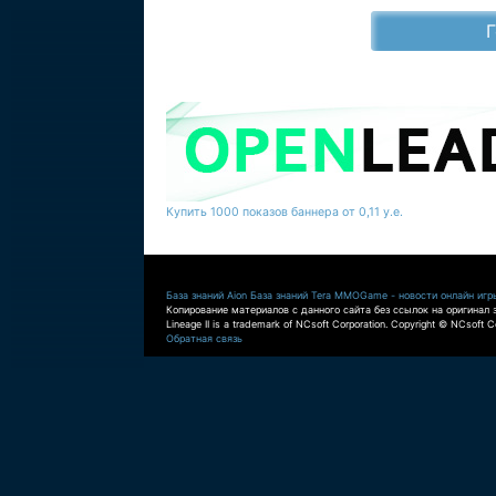
Купить 1000 показов баннера от 0,11 у.е.
База знаний Aion
База знаний Tera
MMOGame - новости онлайн игр
Копирование материалов с данного сайта без ссылок на оригинал 
Lineage II is a trademark of NCsoft Corporation. Copyright © NCsoft Co
Обратная связь