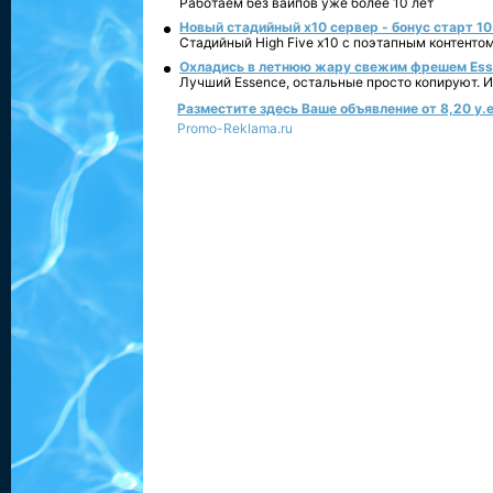
Работаем без вайпов уже более 10 лет
Новый стадийный х10 сервер - бонус старт 10
Стадийный High Five x10 с поэтапным контенто
Охладись в летнюю жару свежим фрешем Essen
Лучший Essence, остальные просто копируют. 
Разместите здесь Ваше объявление от 8,20 у.е
Promo-Reklama.ru