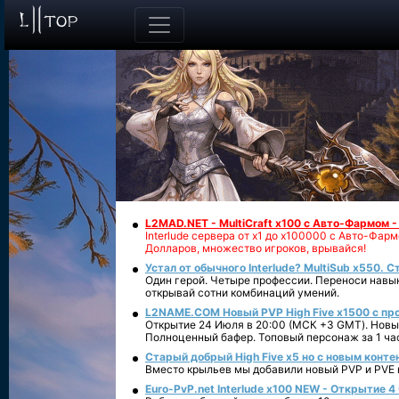
L2MAD.NET - MultiCraft x100 с Авто-Фармом 
Interlude сервера от х1 до х100000 с Авто-Фа
Долларов, множество игроков, врывайся!
Устал от обычного Interlude? MultiSub x550. С
Один герой. Четыре профессии. Переноси навык
открывай сотни комбинаций умений.
L2NAME.COM Новый PVP High Five x1500 с п
Открытие 24 Июля в 20:00 (МСК +3 GMT). Новый
Полноценный бафер. Топовый персонаж за 1 ча
Старый добрый High Five x5 но с новым конте
Вместо крыльев мы добавили новый PVP и PVE ко
Euro-PvP.net Interlude х100 NEW - Открытие 4