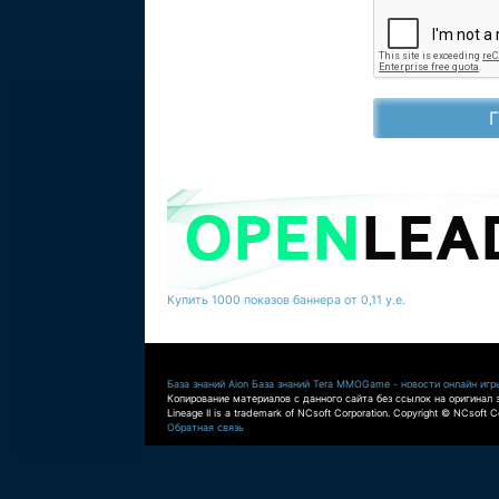
Купить 1000 показов баннера от 0,11 у.е.
База знаний Aion
База знаний Tera
MMOGame - новости онлайн игр
Копирование материалов с данного сайта без ссылок на оригинал 
Lineage II is a trademark of NCsoft Corporation. Copyright © NCsoft Co
Обратная связь