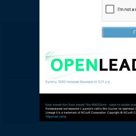
Купить 1000 показов баннера от 0,11 у.е.
База знаний Aion
База знаний Tera
MMOGame - новости онлайн игр
Копирование материалов с данного сайта без ссылок на оригинал 
Lineage II is a trademark of NCsoft Corporation. Copyright © NCsoft Co
Обратная связь