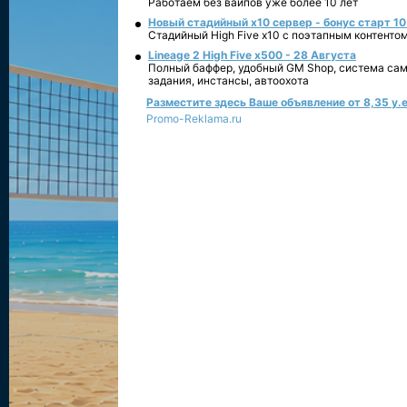
Работаем без вайпов уже более 10 лет
Новый стадийный х10 сервер - бонус старт 10
Стадийный High Five x10 с поэтапным контенто
Lineage 2 High Five x500 - 28 Августа
Полный баффер, удобный GM Shop, система сам
задания, инстансы, автоохота
Разместите здесь Ваше объявление от 8,35 у.е
Promo-Reklama.ru