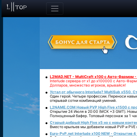
L2MAD.NET - MultiCraft x100 с Авто-Фармом 
Interlude сервера от х1 до х100000 с Авто-Фа
Долларов, множество игроков, врывайся!
Устал от обычного Interlude? MultiSub x550. С
Один герой. Четыре профессии. Переноси навык
открывай сотни комбинаций умений.
L2NAME.COM Новый PVP High Five x1500 с п
Открытие 24 Июля в 20:00 (МСК +3 GMT). Новый
Полноценный бафер. Топовый персонаж за 1 ча
Старый добрый High Five x5 но с новым конте
Вместо крыльев мы добавили новый PVP и PVE ко
Euro-PvP.net Interlude х100 NEW - Открытие 4