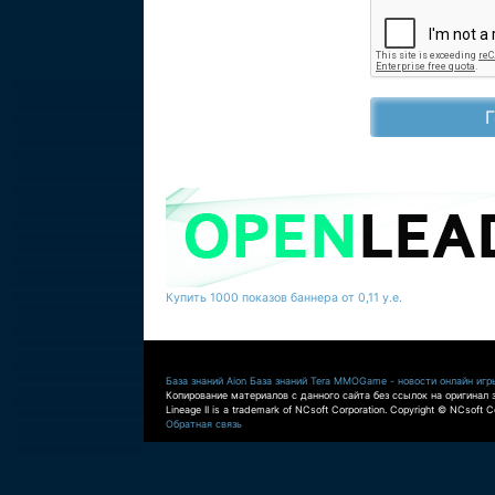
Купить 1000 показов баннера от 0,11 у.е.
База знаний Aion
База знаний Tera
MMOGame - новости онлайн игр
Копирование материалов с данного сайта без ссылок на оригинал 
Lineage II is a trademark of NCsoft Corporation. Copyright © NCsoft Co
Обратная связь