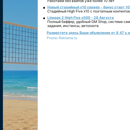
Работаем без вайпов уже более 10 лет
Новый стадийный х10 сервер - бонус старт 10
Стадийный High Five x10 с поэтапным контенто
Lineage 2 High Five x500 - 28 Августа
Полный баффер, удобный GM Shop, система сам
задания, инстансы, автоохота
Разместите здесь Ваше объявление от 8,47 у.е.
Promo-Reklama.ru