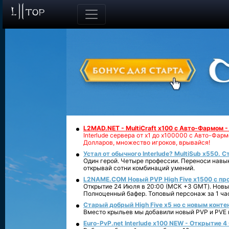
L2MAD.NET - MultiCraft x100 с Авто-Фармом 
Interlude сервера от х1 до х100000 с Авто-Фа
Долларов, множество игроков, врывайся!
Устал от обычного Interlude? MultiSub x550. С
Один герой. Четыре профессии. Переноси навык
открывай сотни комбинаций умений.
L2NAME.COM Новый PVP High Five x1500 с п
Открытие 24 Июля в 20:00 (МСК +3 GMT). Новый
Полноценный бафер. Топовый персонаж за 1 ча
Старый добрый High Five x5 но с новым конте
Вместо крыльев мы добавили новый PVP и PVE ко
Euro-PvP.net Interlude х100 NEW - Открытие 4