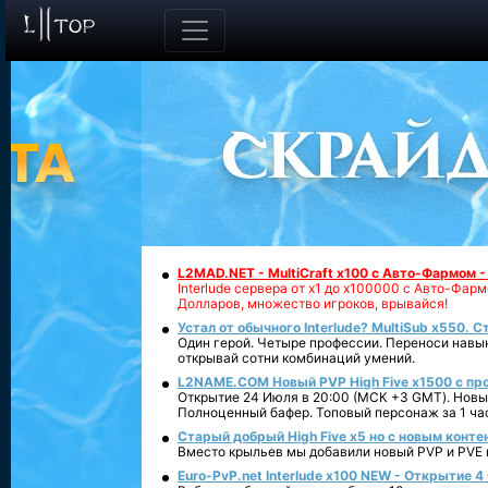
L2MAD.NET - MultiCraft x100 с Авто-Фармом 
Interlude сервера от х1 до х100000 с Авто-Фа
Долларов, множество игроков, врывайся!
Устал от обычного Interlude? MultiSub x550. С
Один герой. Четыре профессии. Переноси навык
открывай сотни комбинаций умений.
L2NAME.COM Новый PVP High Five x1500 с п
Открытие 24 Июля в 20:00 (МСК +3 GMT). Новый
Полноценный бафер. Топовый персонаж за 1 ча
Старый добрый High Five x5 но с новым конте
Вместо крыльев мы добавили новый PVP и PVE ко
Euro-PvP.net Interlude х100 NEW - Открытие 4