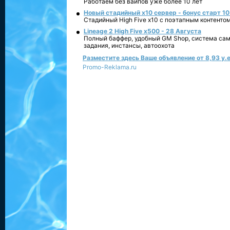
Работаем без вайпов уже более 10 лет
Новый стадийный х10 сервер - бонус старт 10
Стадийный High Five x10 с поэтапным контенто
Lineage 2 High Five x500 - 28 Августа
Полный баффер, удобный GM Shop, система сам
задания, инстансы, автоохота
Разместите здесь Ваше объявление от 8,93 у.е
Promo-Reklama.ru