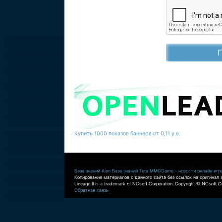
Купить 1000 показов баннера от 0,11 у.е.
База знаний Aion
База знаний Tera
MMOGame - новости онлайн игр
Копирование материалов с данного сайта без ссылок на оригинал 
Lineage II is a trademark of NCsoft Corporation. Copyright © NCsoft Co
Обратная связь