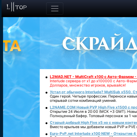
L2MAD.NET - MultiCraft x100 с Авто-Фармом 
Interlude сервера от х1 до х100000 с Авто-Фа
Долларов, множество игроков, врывайся!
Устал от обычного Interlude? MultiSub x550. С
Один герой. Четыре профессии. Переноси навык
открывай сотни комбинаций умений.
L2NAME.COM Новый PVP High Five x1500 с п
Открытие 24 Июля в 20:00 (МСК +3 GMT). Новый
Полноценный бафер. Топовый персонаж за 1 ча
Старый добрый High Five x5 но с новым конте
Вместо крыльев мы добавили новый PVP и PVE ко
Euro-PvP.net Interlude х100 NEW - Открытие 4