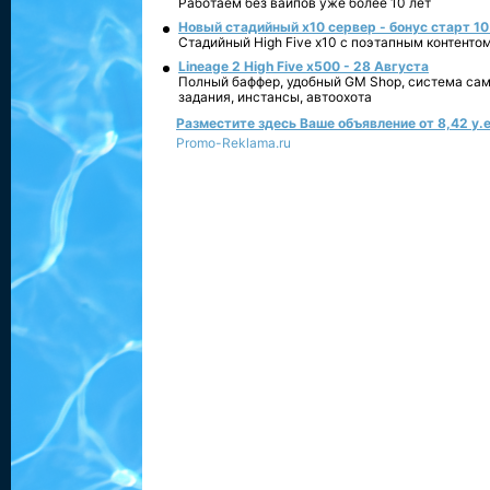
Работаем без вайпов уже более 10 лет
Новый стадийный х10 сервер - бонус старт 10
Стадийный High Five x10 с поэтапным контенто
Lineage 2 High Five x500 - 28 Августа
Полный баффер, удобный GM Shop, система сам
задания, инстансы, автоохота
Разместите здесь Ваше объявление от 8,42 у.е
Promo-Reklama.ru