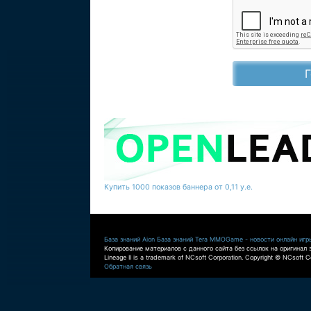
Купить 1000 показов баннера от 0,11 у.е.
База знаний Aion
База знаний Tera
MMOGame - новости онлайн игр
Копирование материалов с данного сайта без ссылок на оригинал 
Lineage II is a trademark of NCsoft Corporation. Copyright © NCsoft Co
Обратная связь