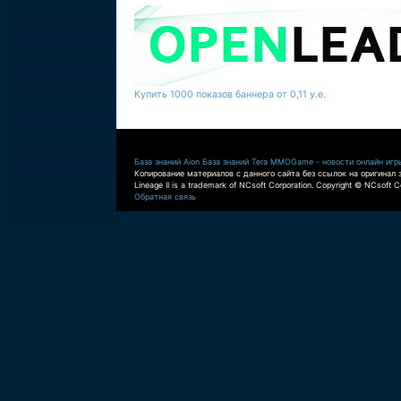
Купить 1000 показов баннера от 0,11 у.е.
База знаний Aion
База знаний Tera
MMOGame - новости онлайн игр
Копирование материалов с данного сайта без ссылок на оригинал 
Lineage II is a trademark of NCsoft Corporation. Copyright © NCsoft Co
Обратная связь