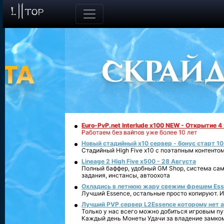
Euro-PvP.net Interlude х100 NEW - Открытие 4
Работаем без вайпов уже более 10 лет
Новый стадийный х10 сервер - бонус старт 10
Стадийный High Five x10 с поэтапным контенто
Lineage 2 High Five x500 - 28 Августа
Полный баффер, удобный GM Shop, система сам
задания, инстансы, автоохота
Охладись в летнюю жару свежим фрешем Essen
Лучший Essence, остальные просто копируют. 
Лучший PVP сервер L2Essence которому нет а
Только у нас всего можно добиться игровым пу
Каждый день Монеты Удачи за владение замко