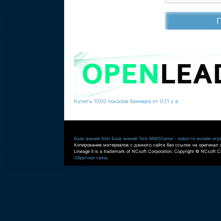
Купить 1000 показов баннера от 0,11 у.е.
База знаний Aion
База знаний Tera
MMOGame - новости онлайн игр
Копирование материалов с данного сайта без ссылок на оригинал 
Lineage II is a trademark of NCsoft Corporation. Copyright © NCsoft Co
Обратная связь