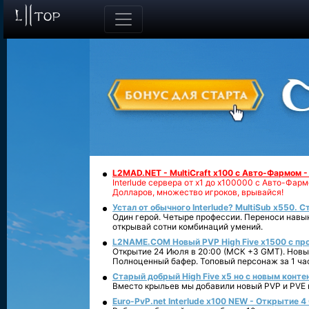
L2MAD.NET - MultiCraft x100 с Авто-Фармом 
Interlude сервера от х1 до х100000 с Авто-Фа
Долларов, множество игроков, врывайся!
Устал от обычного Interlude? MultiSub x550. С
Один герой. Четыре профессии. Переноси навык
открывай сотни комбинаций умений.
L2NAME.COM Новый PVP High Five x1500 с п
Открытие 24 Июля в 20:00 (МСК +3 GMT). Новый
Полноценный бафер. Топовый персонаж за 1 ча
Старый добрый High Five x5 но с новым конте
Вместо крыльев мы добавили новый PVP и PVE ко
Euro-PvP.net Interlude х100 NEW - Открытие 4