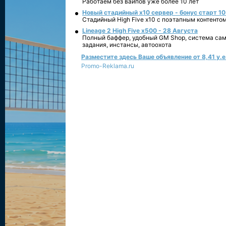
Работаем без вайпов уже более 10 лет
Новый стадийный х10 сервер - бонус старт 10
Стадийный High Five x10 с поэтапным контенто
Lineage 2 High Five x500 - 28 Августа
Полный баффер, удобный GM Shop, система сам
задания, инстансы, автоохота
Разместите здесь Ваше объявление от 8,41 у.е.
Promo-Reklama.ru