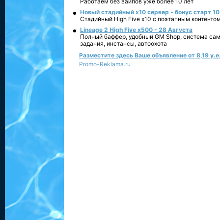
Работаем без вайпов уже более 10 лет
Новый стадийный х10 сервер - бонус старт 10
Стадийный High Five x10 с поэтапным контенто
Lineage 2 High Five x500 - 28 Августа
Полный баффер, удобный GM Shop, система сам
задания, инстансы, автоохота
Разместите здесь Ваше объявление от 8,19 у.е.
Promo-Reklama.ru