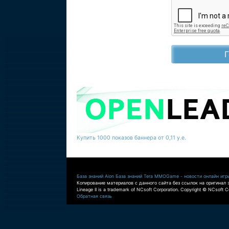
Купить 1000 показов баннера от 0,11 у.е.
База знаний Aion
База знаний Tera
MMOGame - новости онлайн игр
Копирование материалов с данного сайта без ссылок на оригинал 
Lineage II is a trademark of NCsoft Corporation. Copyright © NCsoft Co
Обратная связь