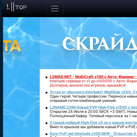
L2MAD.NET - MultiCraft x100 с Авто-Фармом 
Interlude сервера от х1 до х100000 с Авто-Фа
Долларов, множество игроков, врывайся!
Устал от обычного Interlude? MultiSub x550. С
Один герой. Четыре профессии. Переноси навык
открывай сотни комбинаций умений.
L2NAME.COM Новый PVP High Five x1500 с п
Открытие 24 Июля в 20:00 (МСК +3 GMT). Новый
Полноценный бафер. Топовый персонаж за 1 ча
Старый добрый High Five x5 но с новым конте
Вместо крыльев мы добавили новый PVP и PVE ко
Euro-PvP.net Interlude х100 NEW - Открытие 4