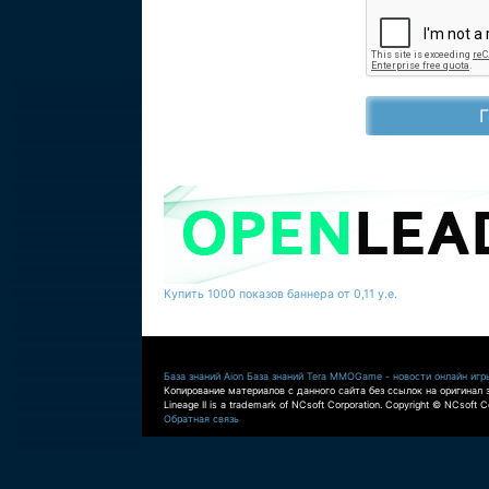
Купить 1000 показов баннера от 0,11 у.е.
База знаний Aion
База знаний Tera
MMOGame - новости онлайн игр
Копирование материалов с данного сайта без ссылок на оригинал 
Lineage II is a trademark of NCsoft Corporation. Copyright © NCsoft Co
Обратная связь