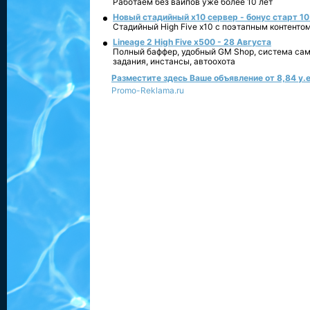
Работаем без вайпов уже более 10 лет
Новый стадийный х10 сервер - бонус старт 10
Стадийный High Five x10 с поэтапным контенто
Lineage 2 High Five x500 - 28 Августа
Полный баффер, удобный GM Shop, система сам
задания, инстансы, автоохота
Разместите здесь Ваше объявление от 8,84 у.е
Promo-Reklama.ru