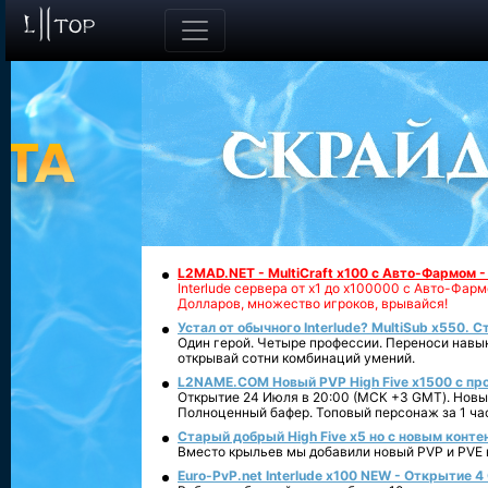
L2MAD.NET - MultiCraft x100 с Авто-Фармом 
Interlude сервера от х1 до х100000 с Авто-Фа
Долларов, множество игроков, врывайся!
Устал от обычного Interlude? MultiSub x550. С
Один герой. Четыре профессии. Переноси навык
открывай сотни комбинаций умений.
L2NAME.COM Новый PVP High Five x1500 с п
Открытие 24 Июля в 20:00 (МСК +3 GMT). Новый
Полноценный бафер. Топовый персонаж за 1 ча
Старый добрый High Five x5 но с новым конте
Вместо крыльев мы добавили новый PVP и PVE ко
Euro-PvP.net Interlude х100 NEW - Открытие 4