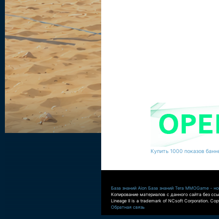
Купить 1000 показов банне
База знаний Aion
База знаний Tera
MMOGame - нов
Копирование материалов с данного сайта без ссы
Lineage II is a trademark of NCsoft Corporation. Co
Обратная связь