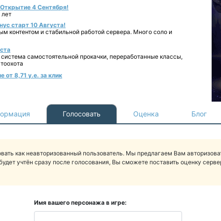
- Открытие 4 Сентября!
 лет
нус старт 10 Августа!
ным контентом и стабильной работой сервера. Много соло и
уста
 система самостоятельной прокачки, переработанные классы,
втоохота
от 8,71 у.е. за клик
ормация
Голосовать
Оценка
Блог
вать как неавторизованный пользователь. Мы предлагаем Вам авторизоват
будет учтён сразу после голосования, Вы сможете поставить оценку сервер
Имя вашего персонажа в игре: