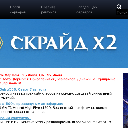
Блоги
Правила
Владельцам
серверов
рейтинга
серверов
вто-Фармом - 25 Июля. ОБТ 22 Июля
00 с Авто-Фармом и Обновлениями, без вайпов. Денежные Турниры на
в, врывайся!
iSub x550. Старт 7 августа
реноси навыки трёх саб-классов на основу, создавай уникальный
 умений.
e x1500 с продвинутым автофармом!
 GMT). Новый High Five x1500. Бесплатный автофарм со всеми
повый персонаж за 1 час.
 новым контентом!
 PVP и PVE контент, чтобы разнообразить игровой опыт. Старт 18.