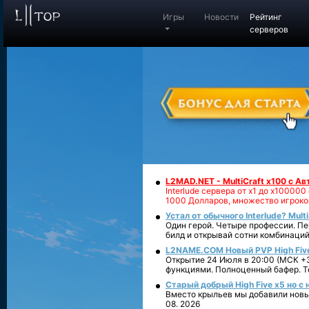
Игры
Новости
Рейтинг
серверов
L2MAD.NET - MultiCraft x100 с А
Interlude сервера от х1 до х1000
1000 Долларов, множество игроко
Устал от обычного Interlude? Mult
Один герой. Четыре профессии. Пе
билд и открывай сотни комбинаций
L2NAME.COM Новый PVP High Fiv
Открытие 24 Июля в 20:00 (МСК +3
функциями. Полноценный бафер. То
Старый добрый High Five x5 но с
Вместо крыльев мы добавили новый
08. 2026