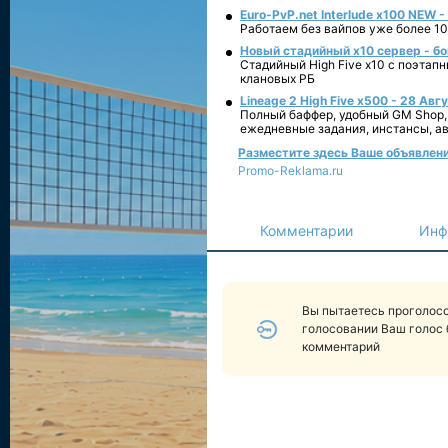
Euro-PvP.net Interlude х100 NEW 
Работаем без вайпов уже более 10
Новый стадийный х10 сервер - бо
Стадийный High Five x10 с поэтап
клановых РБ
Lineage 2 High Five x500 - 28 Авг
Полный баффер, удобный GM Shop,
ежедневные задания, инстансы, а
Разместите здесь Ваше объявление 
Promo-Reklama.ru
Комментарии
Инф
Вы пытаетесь проголосо
голосовании Ваш голос 
комментарий