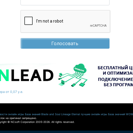
Голосовать
ра от 0,07 у.е.
ости онлайн игры
База знаний Blade and Soul
Lineage Eternal
лучшие онлайн игры
База значний WO
лок на оригинал запрещено.
pyright © NCsoft Corporation 2005-2026. All rights reserved.