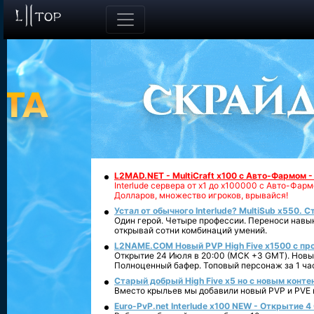
L2MAD.NET - MultiCraft x100 с Авто-Фармом 
Interlude сервера от х1 до х100000 с Авто-Фа
Долларов, множество игроков, врывайся!
Устал от обычного Interlude? MultiSub x550. С
Один герой. Четыре профессии. Переноси навык
открывай сотни комбинаций умений.
L2NAME.COM Новый PVP High Five x1500 с п
Открытие 24 Июля в 20:00 (МСК +3 GMT). Новый
Полноценный бафер. Топовый персонаж за 1 ча
Старый добрый High Five x5 но с новым конте
Вместо крыльев мы добавили новый PVP и PVE ко
Euro-PvP.net Interlude х100 NEW - Открытие 4