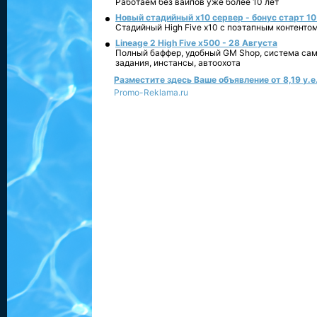
Работаем без вайпов уже более 10 лет
Новый стадийный х10 сервер - бонус старт 10
Стадийный High Five x10 с поэтапным контенто
Lineage 2 High Five x500 - 28 Августа
Полный баффер, удобный GM Shop, система сам
задания, инстансы, автоохота
Разместите здесь Ваше объявление от 8,19 у.е.
Promo-Reklama.ru