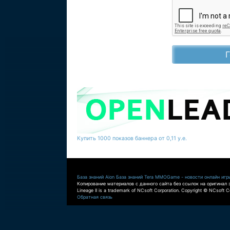
Купить 1000 показов баннера от 0,11 у.е.
База знаний Aion
База знаний Tera
MMOGame - новости онлайн игр
Копирование материалов с данного сайта без ссылок на оригинал 
Lineage II is a trademark of NCsoft Corporation. Copyright © NCsoft Co
Обратная связь