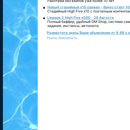
Работаем без вайпов уже более 10 лет
Новый стадийный х10 сервер - бонус старт 10
Стадийный High Five x10 с поэтапным контенто
Lineage 2 High Five x500 - 28 Августа
Полный баффер, удобный GM Shop, система сам
задания, инстансы, автоохота
Разместите здесь Ваше объявление от 8,88 у.е
Promo-Reklama.ru