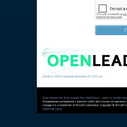
Купить 1000 показов баннера от 0,11 у.е.
База знаний Aion
База знаний Tera
MMOGame - новости онлайн игр
Копирование материалов с данного сайта без ссылок на оригинал 
Lineage II is a trademark of NCsoft Corporation. Copyright © NCsoft Co
Обратная связь