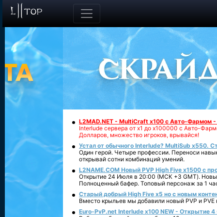
L2MAD.NET - MultiCraft x100 с Авто-Фармом 
Interlude сервера от х1 до х100000 с Авто-Фа
Долларов, множество игроков, врывайся!
Устал от обычного Interlude? MultiSub x550. С
Один герой. Четыре профессии. Переноси навык
открывай сотни комбинаций умений.
L2NAME.COM Новый PVP High Five x1500 с п
Открытие 24 Июля в 20:00 (МСК +3 GMT). Новый
Полноценный бафер. Топовый персонаж за 1 ча
Старый добрый High Five x5 но с новым конте
Вместо крыльев мы добавили новый PVP и PVE ко
Euro-PvP.net Interlude х100 NEW - Открытие 4