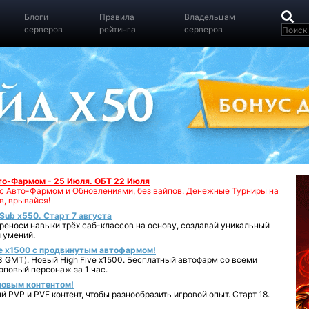
Блоги
Правила
Владельцам
серверов
рейтинга
серверов
вто-Фармом - 25 Июля. ОБТ 22 Июля
00 с Авто-Фармом и Обновлениями, без вайпов. Денежные Турниры на
в, врывайся!
iSub x550. Старт 7 августа
реноси навыки трёх саб-классов на основу, создавай уникальный
 умений.
e x1500 с продвинутым автофармом!
 GMT). Новый High Five x1500. Бесплатный автофарм со всеми
повый персонаж за 1 час.
 новым контентом!
 PVP и PVE контент, чтобы разнообразить игровой опыт. Старт 18.