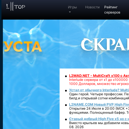
Игры
Новости
Рейтинг
серверов
L2MAD.NET - MultiCraft x100 с А
Interlude сервера от х1 до х1000
1000 Долларов, множество игроко
Устал от обычного Interlude? Mult
Один герой. Четыре профессии. Пе
билд и открывай сотни комбинаций
L2NAME.COM Новый PVP High Fiv
Открытие 24 Июля в 20:00 (МСК +3
функциями. Полноценный бафер. То
Старый добрый High Five x5 но с
Вместо крыльев мы добавили новый
08. 2026