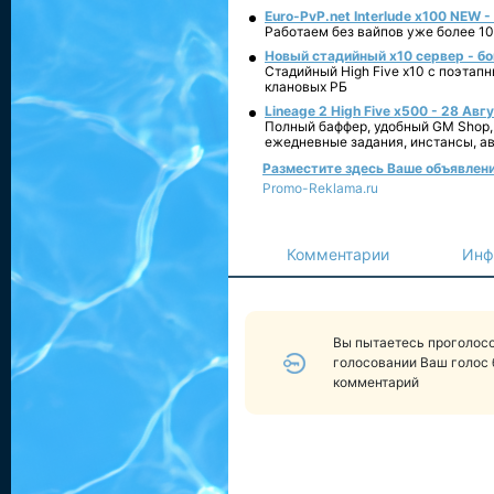
Euro-PvP.net Interlude х100 NEW 
Работаем без вайпов уже более 10
Новый стадийный х10 сервер - бо
Стадийный High Five x10 с поэтап
клановых РБ
Lineage 2 High Five x500 - 28 Авг
Полный баффер, удобный GM Shop,
ежедневные задания, инстансы, а
Разместите здесь Ваше объявление
Promo-Reklama.ru
Комментарии
Инф
Вы пытаетесь проголосо
голосовании Ваш голос 
комментарий