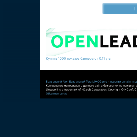
Купить 1000 показов баннера от 0,11 у.е.
База знаний Aion
База знаний Tera
MMOGame - новости онлайн игр
Копирование материалов с данного сайта без ссылок на оригинал 
Lineage II is a trademark of NCsoft Corporation. Copyright © NCsoft Co
Обратная связь