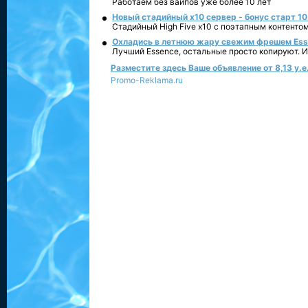
Работаем без вайпов уже более 10 лет
Новый стадийный х10 сервер - бонус старт 10
Стадийный High Five x10 с поэтапным контенто
Охладись в летнюю жару свежим фрешем Essen
Лучший Essence, остальные просто копируют. 
Разместите здесь Ваше объявление от 8,13 у.е.
Promo-Reklama.ru