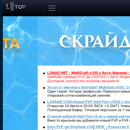
L2MAD.NET - MultiCraft x100 с Авто-Фармом 
Interlude сервера от х1 до х100000 с Авто-Фа
Долларов, множество игроков, врывайся!
Устал от обычного Interlude? MultiSub x550. С
Один герой. Четыре профессии. Переноси навык
открывай сотни комбинаций умений.
L2NAME.COM Новый PVP High Five x1500 с п
Открытие 24 Июля в 20:00 (МСК +3 GMT). Новый
Полноценный бафер. Топовый персонаж за 1 ча
Старый добрый High Five x5 но с новым конте
Вместо крыльев мы добавили новый PVP и PVE ко
Euro-PvP.net Interlude х100 NEW - Открытие 4