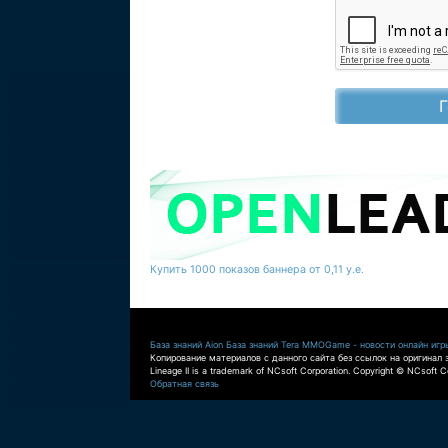
Купить 1000 показов баннера от 0,11 у.е.
База знаний Aion
База знаний Tera
MMOGame - новости онлайн игр
Копирование материалов с данного сайта без ссылок на оригинал 
Lineage II is a trademark of NCsoft Corporation. Copyright © NCsoft Co
Обратная связь