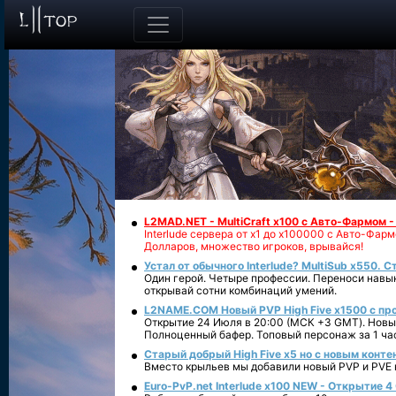
L2MAD.NET - MultiCraft x100 с Авто-Фармом 
Interlude сервера от х1 до х100000 с Авто-Фа
Долларов, множество игроков, врывайся!
Устал от обычного Interlude? MultiSub x550. С
Один герой. Четыре профессии. Переноси навык
открывай сотни комбинаций умений.
L2NAME.COM Новый PVP High Five x1500 с п
Открытие 24 Июля в 20:00 (МСК +3 GMT). Новый
Полноценный бафер. Топовый персонаж за 1 ча
Старый добрый High Five x5 но с новым конте
Вместо крыльев мы добавили новый PVP и PVE ко
Euro-PvP.net Interlude х100 NEW - Открытие 4