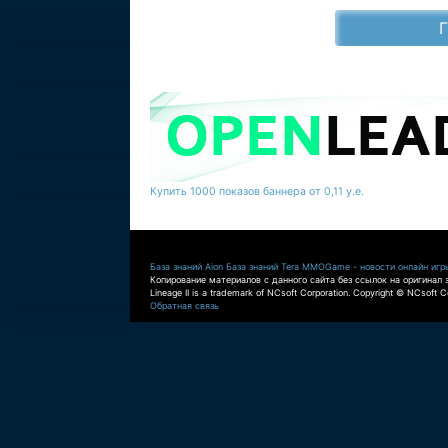
Купить 1000 показов баннера от 0,11 у.е.
База знаний Aion
База знаний Tera
MMOGame - новости онлайн игр
Копирование материалов с данного сайта без ссылок на оригинал 
Lineage II is a trademark of NCsoft Corporation. Copyright © NCsoft Co
Обратная связь