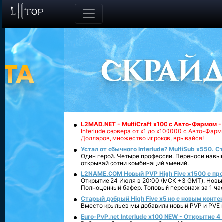
L2MAD.NET - MultiCraft x100 с Авто-Фармом 
Interlude сервера от х1 до х100000 с Авто-Фа
Долларов, множество игроков, врывайся!
Устал от обычного Interlude? MultiSub x550. С
Один герой. Четыре профессии. Переноси навык
открывай сотни комбинаций умений.
L2NAME.COM Новый PVP High Five x1500 с п
Открытие 24 Июля в 20:00 (МСК +3 GMT). Новый
Полноценный бафер. Топовый персонаж за 1 ча
Старый добрый High Five x5 но с новым конте
Вместо крыльев мы добавили новый PVP и PVE ко
Euro-PvP.net Interlude х100 NEW - Открытие 4