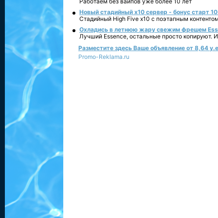
Работаем без вайпов уже более 10 лет
Новый стадийный х10 сервер - бонус старт 10
Стадийный High Five x10 с поэтапным контенто
Охладись в летнюю жару свежим фрешем Essen
Лучший Essence, остальные просто копируют. 
Разместите здесь Ваше объявление от 8,64 у.е
Promo-Reklama.ru