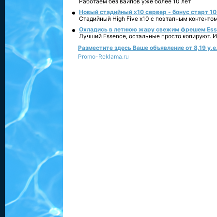
Работаем без вайпов уже более 10 лет
Новый стадийный х10 сервер - бонус старт 10
Стадийный High Five x10 с поэтапным контенто
Охладись в летнюю жару свежим фрешем Essen
Лучший Essence, остальные просто копируют. 
Разместите здесь Ваше объявление от 8,19 у.е.
Promo-Reklama.ru