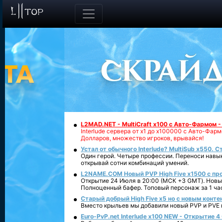
L2MAD.NET - MultiCraft x100 с Авто-Фармом 
Interlude сервера от х1 до х100000 с Авто-Фа
Долларов, множество игроков, врывайся!
Устал от обычного Interlude? MultiSub x550. С
Один герой. Четыре профессии. Переноси навык
открывай сотни комбинаций умений.
L2NAME.COM Новый PVP High Five x1500 с п
Открытие 24 Июля в 20:00 (МСК +3 GMT). Новый
Полноценный бафер. Топовый персонаж за 1 ча
Старый добрый High Five x5 но с новым конте
Вместо крыльев мы добавили новый PVP и PVE ко
Euro-PvP.net Interlude х100 NEW - Открытие 4