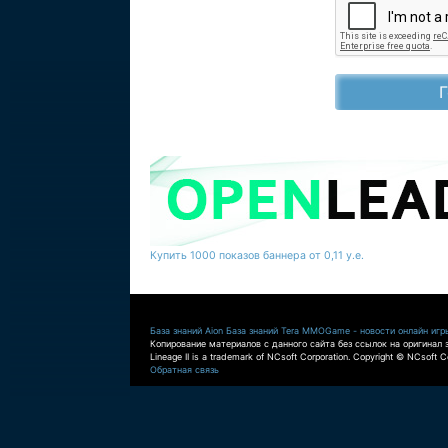
Купить 1000 показов баннера от 0,11 у.е.
База знаний Aion
База знаний Tera
MMOGame - новости онлайн игр
Копирование материалов с данного сайта без ссылок на оригинал 
Lineage II is a trademark of NCsoft Corporation. Copyright © NCsoft Co
Обратная связь