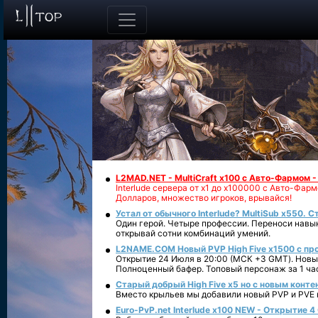
L2MAD.NET - MultiCraft x100 с Авто-Фармом 
Interlude сервера от х1 до х100000 с Авто-Фа
Долларов, множество игроков, врывайся!
Устал от обычного Interlude? MultiSub x550. С
Один герой. Четыре профессии. Переноси навык
открывай сотни комбинаций умений.
L2NAME.COM Новый PVP High Five x1500 с п
Открытие 24 Июля в 20:00 (МСК +3 GMT). Новый
Полноценный бафер. Топовый персонаж за 1 ча
Старый добрый High Five x5 но с новым конте
Вместо крыльев мы добавили новый PVP и PVE ко
Euro-PvP.net Interlude х100 NEW - Открытие 4