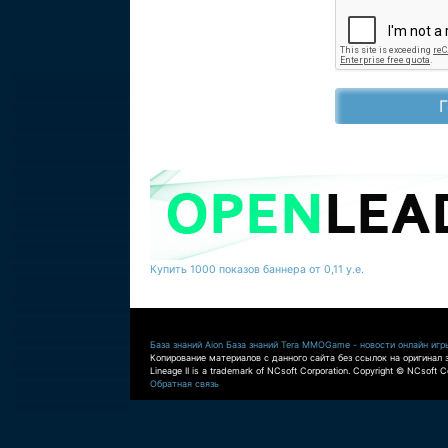
Купить 1000 показов баннера от 0,11 у.е.
База знаний Aion
База знаний Tera
MMOGame - новости онлайн игр
Копирование материалов с данного сайта без ссылок на оригинал 
Lineage II is a trademark of NCsoft Corporation. Copyright © NCsoft Co
Обратная связь