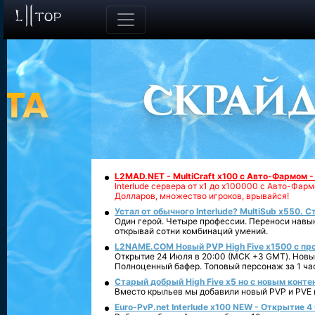
L2MAD.NET - MultiCraft x100 с Авто-Фармом 
Interlude сервера от х1 до х100000 с Авто-Фа
Долларов, множество игроков, врывайся!
Устал от обычного Interlude? MultiSub x550. С
Один герой. Четыре профессии. Переноси навык
открывай сотни комбинаций умений.
L2NAME.COM Новый PVP High Five x1500 с п
Открытие 24 Июля в 20:00 (МСК +3 GMT). Новый
Полноценный бафер. Топовый персонаж за 1 ча
Старый добрый High Five x5 но с новым конте
Вместо крыльев мы добавили новый PVP и PVE ко
Euro-PvP.net Interlude х100 NEW - Открытие 4