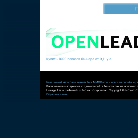
Купить 1000 показов баннера от 0,11 у.е.
База знаний Aion
База знаний Tera
MMOGame - новости онлайн игр
Копирование материалов с данного сайта без ссылок на оригинал 
Lineage II is a trademark of NCsoft Corporation. Copyright © NCsoft Co
Обратная связь