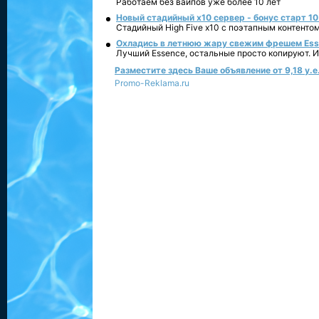
Работаем без вайпов уже более 10 лет
Новый стадийный х10 сервер - бонус старт 10
Стадийный High Five x10 с поэтапным контенто
Охладись в летнюю жару свежим фрешем Essen
Лучший Essence, остальные просто копируют. 
Разместите здесь Ваше объявление от 9,18 у.е.
Promo-Reklama.ru